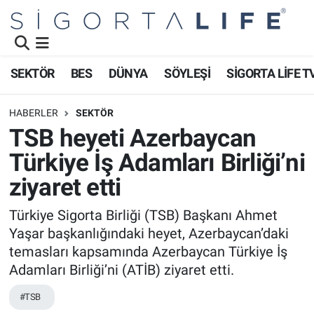
Nöbetçi Eczaneler
SEKTÖR
BES
DÜNYA
SÖYLEŞİ
SİGORTA LİFE T
Hava Durumu
HABERLER
SEKTÖR
Namaz Vakitleri
TSB heyeti Azerbaycan
Türkiye İş Adamları Birliği’ni
Trafik Durumu
ziyaret etti
Süper Lig Puan Durumu ve Fikstür
Türkiye Sigorta Birliği (TSB) Başkanı Ahmet
Yaşar başkanlığındaki heyet, Azerbaycan’daki
Tüm Manşetler
temasları kapsamında Azerbaycan Türkiye İş
Son Dakika Haberleri
Adamları Birliği’ni (ATİB) ziyaret etti.
#TSB
Haber Arşivi