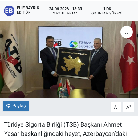
ELIF BAYRIK
24.06.2026 - 13:33
1 DK
EDITÖR
YAYINLANMA
OKUNMA SÜRESI
Paylaş
-
+
A
A
Türkiye Sigorta Birliği (TSB) Başkanı Ahmet
Yaşar başkanlığındaki heyet, Azerbaycan’daki