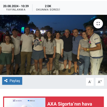
20.08.2024 - 10:39
2 DK
YAYINLANMA
OKUNMA SÜRESI
Paylaş
-
+
A
A
AXA Sigorta’nın hava