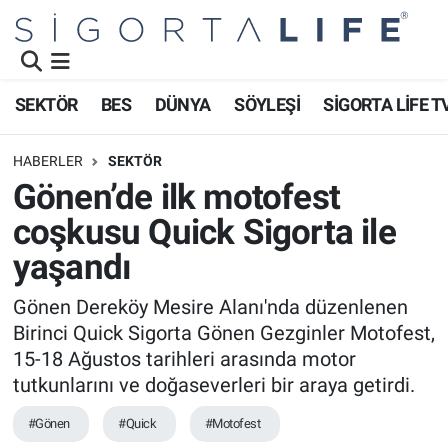
Nöbetçi Eczaneler
SEKTÖR
BES
DÜNYA
SÖYLEŞİ
SİGORTA LİFE T
Hava Durumu
HABERLER
SEKTÖR
Namaz Vakitleri
Gönen’de ilk motofest
coşkusu Quick Sigorta ile
Trafik Durumu
yaşandı
Süper Lig Puan Durumu ve Fikstür
Gönen Dereköy Mesire Alanı'nda düzenlenen
Birinci Quick Sigorta Gönen Gezginler Motofest,
Tüm Manşetler
15-18 Ağustos tarihleri arasında motor
Son Dakika Haberleri
tutkunlarını ve doğaseverleri bir araya getirdi.
#Gönen
#Quick
#Motofest
Haber Arşivi