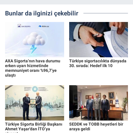
Bunlar da ilginizi çekebilir
AXA Sigorta’nın hava durumu
Türkiye sigortacılıkta dünyada
erken uyarı hizmetinde
30. sırada: Hedef ilk 10
memnuniyet oranı %96,7’ye
ulaştı
Türkiye Sigorta Birliği Başkanı
SEDDK ve TOBB heyetleri bir
Ahmet Yaşar’dan İTO’ya
araya geldi