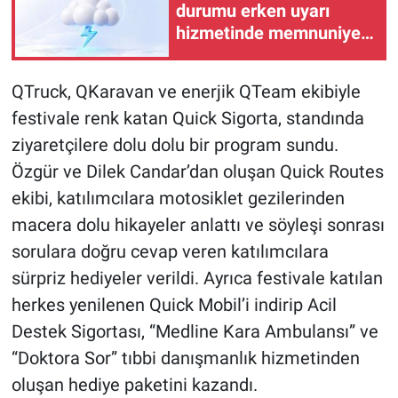
durumu erken uyarı
hizmetinde memnuniyet
oranı %96,7’ye ulaştı
QTruck, QKaravan ve enerjik QTeam ekibiyle
festivale renk katan Quick Sigorta, standında
ziyaretçilere dolu dolu bir program sundu.
Özgür ve Dilek Candar’dan oluşan Quick Routes
ekibi, katılımcılara motosiklet gezilerinden
macera dolu hikayeler anlattı ve söyleşi sonrası
sorulara doğru cevap veren katılımcılara
sürpriz hediyeler verildi. Ayrıca festivale katılan
herkes yenilenen Quick Mobil’i indirip Acil
Destek Sigortası, “Medline Kara Ambulansı” ve
“Doktora Sor” tıbbi danışmanlık hizmetinden
oluşan hediye paketini kazandı.