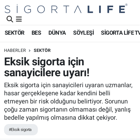
Nöbetçi Eczaneler
SEKTÖR
BES
DÜNYA
SÖYLEŞİ
SİGORTA LİFE T
Hava Durumu
HABERLER
SEKTÖR
Namaz Vakitleri
Eksik sigorta için
sanayicilere uyarı!
Trafik Durumu
Eksik sigorta için sanayicileri uyaran uzmanlar,
Süper Lig Puan Durumu ve Fikstür
hasar gerçekleşene kadar kendini belli
etmeyen bir risk olduğunu belirtiyor. Sorunun
Tüm Manşetler
çoğu zaman sigortanın olmaması değil, yanlış
bedelle yapılmış olmasına dikkat çekiyor.
Son Dakika Haberleri
#Eksik sigorta
Haber Arşivi