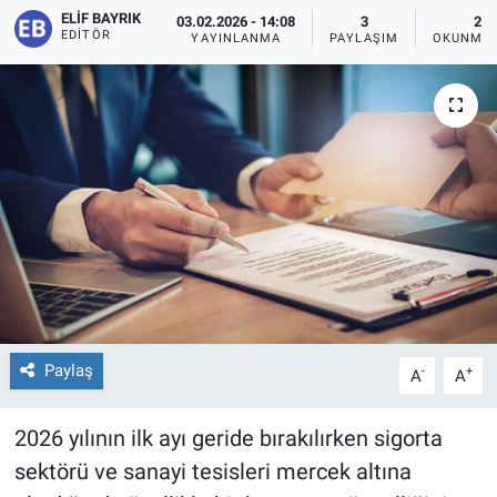
ELIF BAYRIK
03.02.2026 - 14:08
3
2 D
EDITÖR
YAYINLANMA
PAYLAŞIM
OKUNMA 
Paylaş
-
+
A
A
2026 yılının ilk ayı geride bırakılırken sigorta
sektörü ve sanayi tesisleri mercek altına