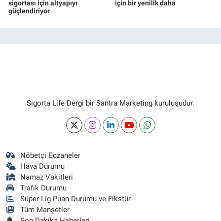
sigortası için altyapıyı
için bir yenilik daha
güçlendiriyor
Sigorta Life Dergi bir Santra Marketing kuruluşudur.
Nöbetçi Eczaneler
Hava Durumu
Namaz Vakitleri
Trafik Durumu
Süper Lig Puan Durumu ve Fikstür
Tüm Manşetler
Son Dakika Haberleri