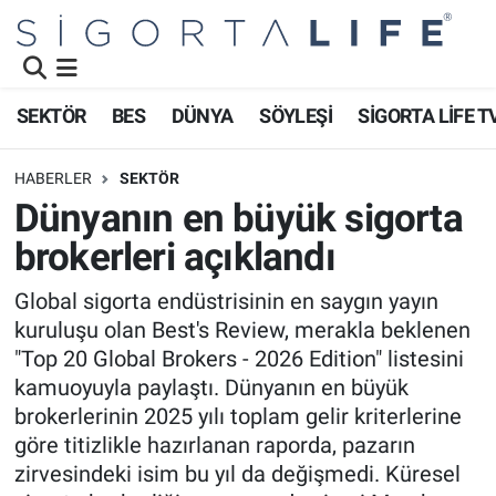
Nöbetçi Eczaneler
SEKTÖR
BES
DÜNYA
SÖYLEŞİ
SİGORTA LİFE T
Hava Durumu
HABERLER
SEKTÖR
Namaz Vakitleri
Dünyanın en büyük sigorta
brokerleri açıklandı
Trafik Durumu
Global sigorta endüstrisinin en saygın yayın
Süper Lig Puan Durumu ve Fikstür
kuruluşu olan Best's Review, merakla beklenen
"Top 20 Global Brokers - 2026 Edition" listesini
Tüm Manşetler
kamuoyuyla paylaştı. Dünyanın en büyük
brokerlerinin 2025 yılı toplam gelir kriterlerine
Son Dakika Haberleri
göre titizlikle hazırlanan raporda, pazarın
zirvesindeki isim bu yıl da değişmedi. Küresel
Haber Arşivi