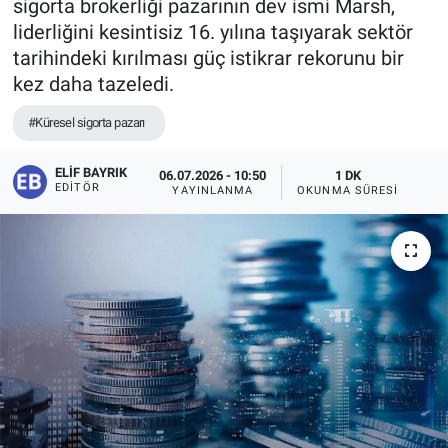
sigorta brokerliği pazarının dev ismi Marsh,
liderliğini kesintisiz 16. yılına taşıyarak sektör
tarihindeki kırılması güç istikrar rekorunu bir
kez daha tazeledi.
#Küresel sigorta pazarı
ELIF BAYRIK
06.07.2026 - 10:50
1 DK
EDITÖR
YAYINLANMA
OKUNMA SÜRESI