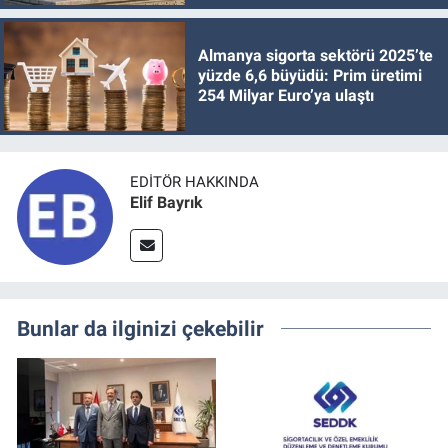
Almanya sigorta sektörü 2025’te
yüzde 6,6 büyüdü: Prim üretimi
254 Milyar Euro’ya ulaştı
EDITÖR HAKKINDA
Elif Bayrık
Bunlar da ilginizi çekebilir