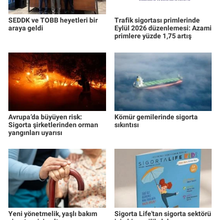
SEDDK ve TOBB heyetleri bir
Trafik sigortası primlerinde
araya geldi
Eylül 2026 düzenlemesi: Azami
primlere yüzde 1,75 artış
Avrupa’da büyüyen risk:
Kömür gemilerinde sigorta
Sigorta şirketlerinden orman
sıkıntısı
yangınları uyarısı
Yeni yönetmelik, yaşlı bakım
Sigorta Life'tan sigorta sektörü