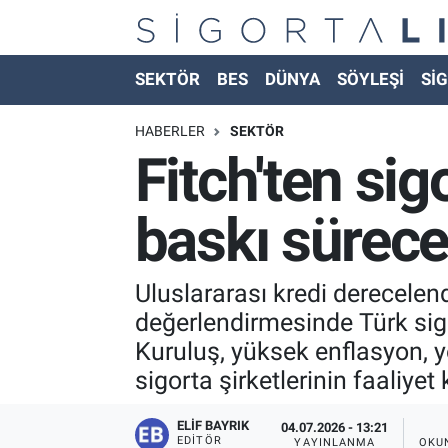
Nöbetçi Eczaneler
SEKTÖR
BES
DÜNYA
SÖYLEŞİ
SİG
Hava Durumu
HABERLER
SEKTÖR
Fitch'ten sig
Namaz Vakitleri
baskı sürec
Trafik Durumu
Süper Lig Puan Durumu ve Fikstür
Uluslararası kredi derecelend
değerlendirmesinde Türk sig
Tüm Manşetler
Kuruluş, yüksek enflasyon, yo
sigorta şirketlerinin faaliyet
Son Dakika Haberleri
ELIF BAYRIK
04.07.2026 - 13:21
Haber Arşivi
EDITÖR
YAYINLANMA
OKU