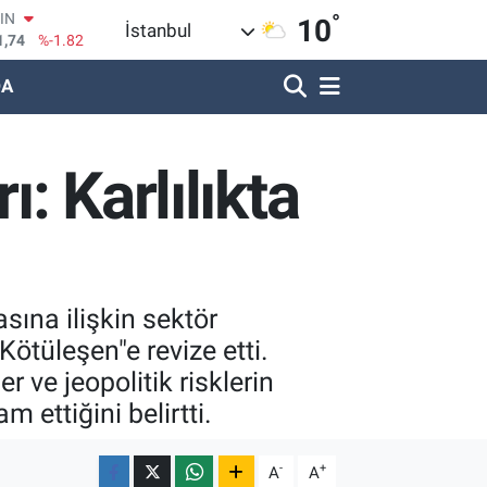
°
OIN
10
İstanbul
1,74
%-1.82
R
DA
620
%0.02
690
%0.19
LİN
: Karlılıkta
380
%0.18
IN
09000
%0.19
100
8,00
%0
sına ilişkin sektör
tüleşen"e revize etti.
 ve jeopolitik risklerin
 ettiğini belirtti.
-
+
A
A