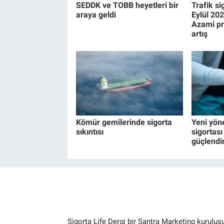
SEDDK ve TOBB heyetleri bir
Trafik si
araya geldi
Eylül 20
Azami pr
artış
Kömür gemilerinde sigorta
Yeni yön
sıkıntısı
sigortası 
güçlendi
Sigorta Life Dergi bir Santra Marketing kuruluş