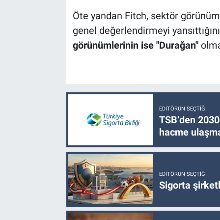
Öte yandan Fitch, sektör görünümü
genel değerlendirmeyi yansıttığını
görünümlerinin ise "Durağan"
olma
EDITÖRÜN SEÇTIĞI
TSB’den 2030 
hacme ulaşma
EDITÖRÜN SEÇTIĞI
Sigorta şirke