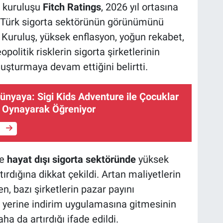
e kuruluşu
Fitch Ratings
, 2026 yıl ortasına
e Türk sigorta sektörünün görünümünü
. Kuruluş, yüksek enflasyon, yoğun rekabet,
politik risklerin sigorta şirketlerinin
luşturmaya devam ettiğini belirtti.
ünyaya: Sigi Kids Adventure ile Çocuklar
n Oynayarak Öğreniyor
e
le
hayat dışı sigorta sektöründe
yüksek
ırdığına dikkat çekildi. Artan maliyetlerin
ken, bazı şirketlerin pazar payını
 yerine indirim uygulamasına gitmesinin
aha da artırdığı ifade edildi.