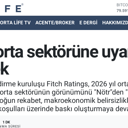
BITC
79.59
DOLA
ORTA LİFE TV
ACENTE/BROKER
E DERGİ
HAKKIMIZ
45,43
EURO
53,38
STER
orta sektörüne uyarı
61,60
G.ALT
6862,
ek
BİST
14.59
irme kuruluşu Fitch Ratings, 2026 yıl orta
orta sektörünün görünümünü "Nötr"den "Kö
ğun rekabet, makroekonomik belirsizlikler
 koşulları üzerinde baskı oluşturmaya devam
1 DK
NMA SÜRESI