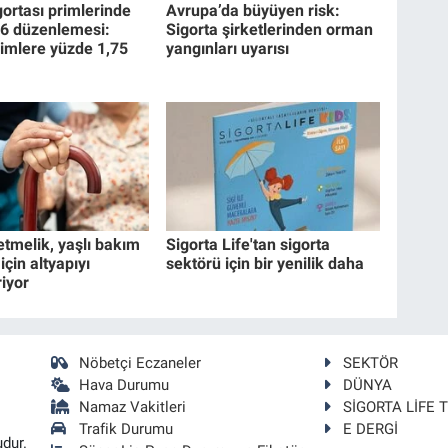
gortası primlerinde
Avrupa’da büyüyen risk:
26 düzenlemesi:
Sigorta şirketlerinden orman
imlere yüzde 1,75
yangınları uyarısı
etmelik, yaşlı bakım
Sigorta Life'tan sigorta
için altyapıyı
sektörü için bir yenilik daha
riyor
Nöbetçi Eczaneler
SEKTÖR
Hava Durumu
DÜNYA
Namaz Vakitleri
SİGORTA LİFE 
Trafik Durumu
E DERGİ
udur.