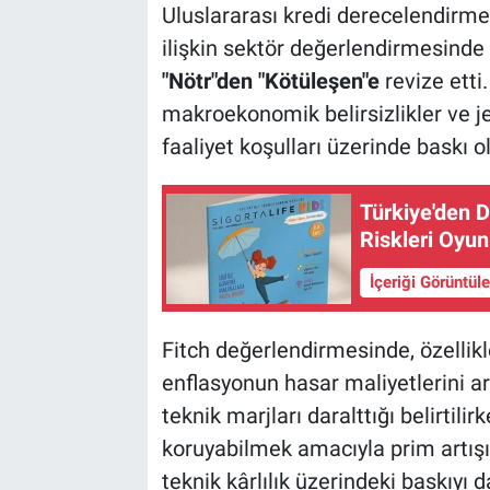
Uluslararası kredi derecelendirm
ilişkin sektör değerlendirmesind
"Nötr"den "Kötüleşen"e
revize etti
makroekonomik belirsizlikler ve jeo
faaliyet koşulları üzerinde baskı o
Türkiye'den D
Riskleri Oyu
İçeriği Görüntül
Fitch değerlendirmesinde, özellik
enflasyonun hasar maliyetlerini art
teknik marjları daralttığı belirtilir
koruyabilmek amacıyla prim artışı
teknik kârlılık üzerindeki baskıyı d