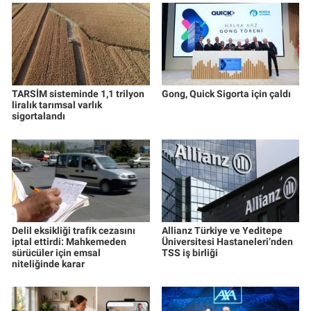
TARSİM sisteminde 1,1 trilyon
Gong, Quick Sigorta için çaldı
liralık tarımsal varlık
sigortalandı
Delil eksikliği trafik cezasını
Allianz Türkiye ve Yeditepe
iptal ettirdi: Mahkemeden
Üniversitesi Hastaneleri’nden
sürücüler için emsal
TSS iş birliği
niteliğinde karar