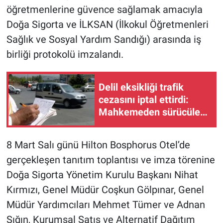
öğretmenlerine güvence sağlamak amacıyla
Doğa Sigorta ve İLKSAN (İlkokul Öğretmenleri
Sağlık ve Sosyal Yardım Sandığı) arasında iş
birliği protokolü imzalandı.
Delil eksikliği trafik
cezasını iptal ettirdi:
Mahkemeden sürücüler
için emsal niteliğinde
karar
8 Mart Salı günü Hilton Bosphorus Otel’de
gerçekleşen tanıtım toplantısı ve imza törenine
Doğa Sigorta Yönetim Kurulu Başkanı Nihat
Kırmızı, Genel Müdür Coşkun Gölpınar, Genel
Müdür Yardımcıları Mehmet Tümer ve Adnan
Sığın, Kurumsal Satış ve Alternatif Dağıtım