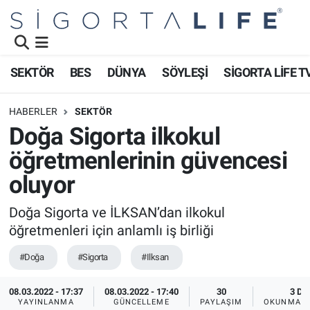
Nöbetçi Eczaneler
SEKTÖR
BES
DÜNYA
SÖYLEŞİ
SİGORTA LİFE T
Hava Durumu
HABERLER
SEKTÖR
Namaz Vakitleri
Doğa Sigorta ilkokul
öğretmenlerinin güvencesi
Trafik Durumu
oluyor
Süper Lig Puan Durumu ve Fikstür
Doğa Sigorta ve İLKSAN’dan ilkokul
öğretmenleri için anlamlı iş birliği
Tüm Manşetler
#Doğa
#Sigorta
#Ilksan
Son Dakika Haberleri
08.03.2022 - 17:37
08.03.2022 - 17:40
30
3 DK
Haber Arşivi
YAYINLANMA
GÜNCELLEME
PAYLAŞIM
OKUNMA S