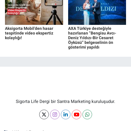
Aksigorta Mobil’den hasar
AXA Türkiye desteğiyle
tespitinde video ekspertiz
hazırlanan “Bengisu Avcı-
kolaylığı!
Deniz Yıldızı-Bir Cesaret
Öyküsü” belgeselinin ön
gösterimi yapıldı
Sigorta Life Dergi bir Santra Marketing kuruluşudur.