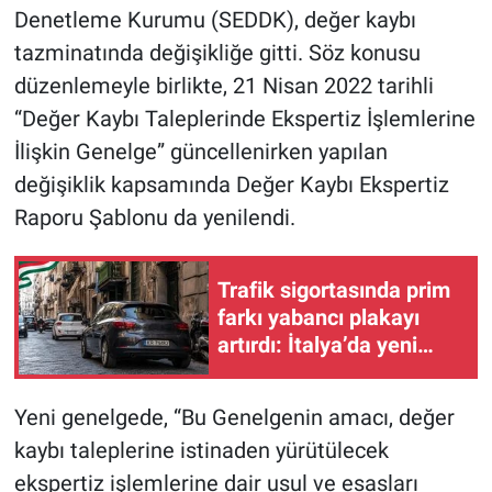
Denetleme Kurumu (SEDDK), değer kaybı
tazminatında değişikliğe gitti. Söz konusu
düzenlemeyle birlikte, 21 Nisan 2022 tarihli
“Değer Kaybı Taleplerinde Ekspertiz İşlemlerine
İlişkin Genelge” güncellenirken yapılan
değişiklik kapsamında Değer Kaybı Ekspertiz
Raporu Şablonu da yenilendi.
Trafik sigortasında prim
farkı yabancı plakayı
artırdı: İtalya’da yeni
trend sigorta
maliyetinden kaçmak
Yeni genelgede, “Bu Genelgenin amacı, değer
kaybı taleplerine istinaden yürütülecek
ekspertiz işlemlerine dair usul ve esasları