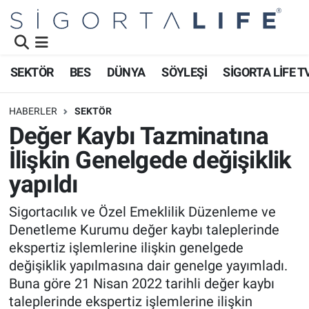
Nöbetçi Eczaneler
SEKTÖR
BES
DÜNYA
SÖYLEŞİ
SİGORTA LİFE T
Hava Durumu
HABERLER
SEKTÖR
Namaz Vakitleri
Değer Kaybı Tazminatına
İlişkin Genelgede değişiklik
Trafik Durumu
yapıldı
Süper Lig Puan Durumu ve Fikstür
Sigortacılık ve Özel Emeklilik Düzenleme ve
Denetleme Kurumu değer kaybı taleplerinde
Tüm Manşetler
ekspertiz işlemlerine ilişkin genelgede
Son Dakika Haberleri
değişiklik yapılmasına dair genelge yayımladı.
Buna göre 21 Nisan 2022 tarihli değer kaybı
Haber Arşivi
taleplerinde ekspertiz işlemlerine ilişkin