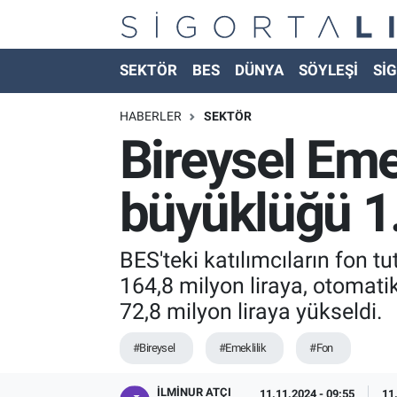
Nöbetçi Eczaneler
SEKTÖR
BES
DÜNYA
SÖYLEŞİ
SİG
Hava Durumu
HABERLER
SEKTÖR
Bireysel Eme
Namaz Vakitleri
büyüklüğü 1.1
Trafik Durumu
Süper Lig Puan Durumu ve Fikstür
BES'teki katılımcıların fon tu
164,8 milyon liraya, otomati
Tüm Manşetler
72,8 milyon liraya yükseldi.
Son Dakika Haberleri
#Bireysel
#Emeklilik
#Fon
Haber Arşivi
İLMINUR ATÇI
11.11.2024 - 09:55
11