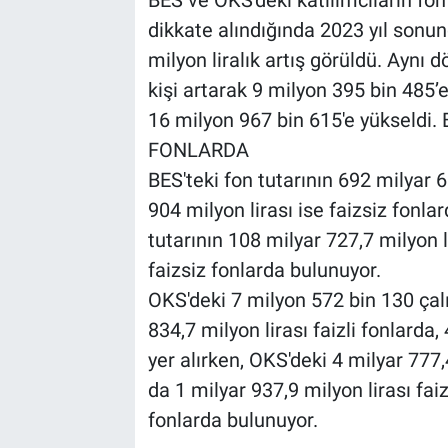
BES ve OKS'deki katılımcıların fon 
dikkate alındığında 2023 yıl sonu
milyon liralık artış görüldü. Aynı
kişi artarak 9 milyon 395 bin 485’
16 milyon 967 bin 615'e yükseldi
FONLARDA
BES'teki fon tutarının 692 milyar 6
904 milyon lirası ise faizsiz fonlar
tutarının 108 milyar 727,7 milyon li
faizsiz fonlarda bulunuyor.
OKS'deki 7 milyon 572 bin 130 çalış
834,7 milyon lirası faizli fonlarda,
yer alırken, OKS'deki 4 milyar 777,4
da 1 milyar 937,9 milyon lirası faiz
fonlarda bulunuyor.