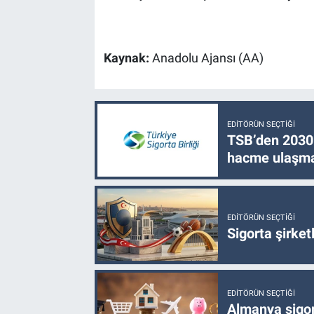
Kaynak:
Anadolu Ajansı (AA)
EDITÖRÜN SEÇTIĞI
TSB’den 2030 
hacme ulaşma
EDITÖRÜN SEÇTIĞI
Sigorta şirke
EDITÖRÜN SEÇTIĞI
Almanya sigor