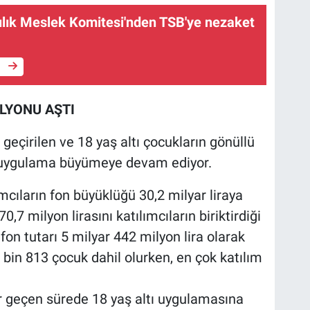
ılık Meslek Komitesi'nden TSB'ye nezaket
e
İLYONU AŞTI
geçirilen ve 18 yaş altı çocukların gönüllü
 uygulama büyümeye devam ediyor.
ımcıların fon büyüklüğü 30,2 milyar liraya
0,7 milyon lirasını katılımcıların biriktirdiği
 fon tutarı 5 milyar 442 milyon lira olarak
bin 813 çocuk dahil olurken, en çok katılım
r geçen sürede 18 yaş altı uygulamasına