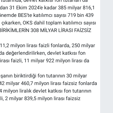
tutarında, devlet katkısı fon tutarları da
ndan 31 Ekim 2024'e kadar 385 milyar 816,1
 dönemde BES'te katılımcı sayısı 719 bin 439
e çıkarken, OKS dahil toplam katılımcı sayısı
. BİRİKİMLERİN 308 MİLYAR LİRASI FAİZSİZ
11,2 milyon lirası faizli fonlarda, 250 milyar
da değerlendirilirken, devlet katkısı fon
rası faizli, 11 milyar 922 milyon lirası da
anın biriktirdiği fon tutarının 30 milyar
 42 milyar 460,7 milyon lirası faizsiz fonlarda
 milyon liralık devlet katkısı fon tutarının
li, 2 milyar 839,5 milyon lirası faizsiz