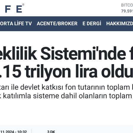
DOLA
45,43
EURO
ORTA LİFE TV
ACENTE/BROKER
E DERGİ
HAKKIMIZ
53,38
STER
61,60
G.ALT
klilik Sistemi'nde 
6862,
BİST
14.59
5 trilyon lira old
BITC
79.59
tarı ile devlet katkısı fon tutarının topla
k katılımla sisteme dahil olanların topla
.11.2024 - 10:32
3 DK