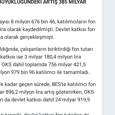
ÜYÜKLÜĞÜNDEKİ ARTIŞ 385 MİLYAR
yısı 8 milyon 676 bin 46, katılımcıların fon
ira olarak kaydedilmişti. Devlet katkısı fon
ra olarak gerçekleşmişti.
ında, çalışanların biriktirdiği fon tutarı
katkısı ise 3 milyar 180,4 milyon lira
e OKS dahil toplamda 756 milyar 421,5
lyon 979 bin 96 katılımcı ile tamamladı.
e kadar geçen sürede, BES'te katılımcı fon
yar 896,2 milyon lira artış gösterirken, OKS
tarı da devlet katkısı dahil 24 milyar 919,9