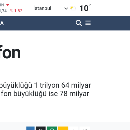
°
R
10
İstanbul
620
%0.02
DA
690
%0.19
LİN
380
%0.18
IN
fon
09000
%0.19
100
8,00
%0
u
OIN
1,74
%-1.82
m büyüklüğü 1 trilyon 64 milyar
m fon büyüklüğü ise 78 milyar
-
+