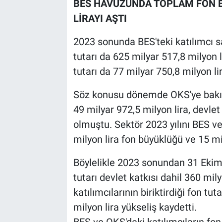
BES HAVUZUNDA TOPLAM FON B
LİRAYI AŞTI
2023 sonunda BES'teki katılımcı sa
tutarı da 625 milyar 517,8 milyon l
tutarı da 77 milyar 750,8 milyon li
Söz konusu dönemde OKS'ye bakıldığ
49 milyar 972,5 milyon lira, devlet 
olmuştu. Sektör 2023 yılını BES v
milyon lira fon büyüklüğü ve 15 mi
Böylelikle 2023 sonundan 31 Ekim'
tutarı devlet katkısı dahil 360 mil
katılımcılarının biriktirdiği fon tu
milyon lira yükseliş kaydetti.