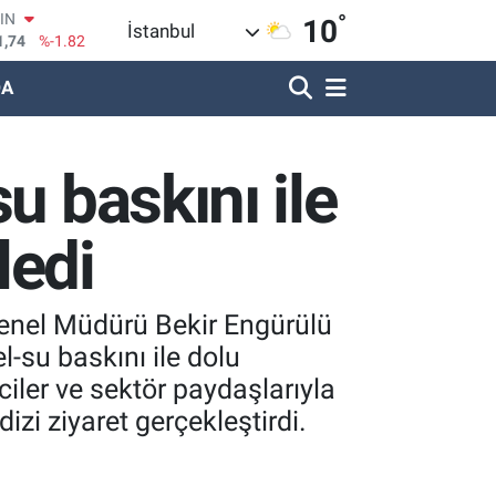
°
R
10
İstanbul
620
%0.02
DA
690
%0.19
LİN
380
%0.18
IN
u baskını ile
09000
%0.19
100
8,00
%0
ledi
enel Müdürü Bekir Engürülü
l-su baskını ile dolu
ciler ve sektör paydaşlarıyla
izi ziyaret gerçekleştirdi.