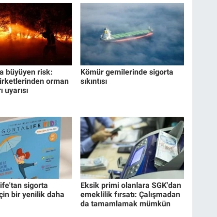
a büyüyen risk:
Kömür gemilerinde sigorta
şirketlerinden orman
sıkıntısı
ı uyarısı
ife'tan sigorta
Eksik primi olanlara SGK'dan
çin bir yenilik daha
emeklilik fırsatı: Çalışmadan
da tamamlamak mümkün