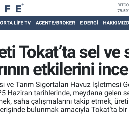
DOLA
45,43
EURO
ORTA LİFE TV
ACENTE/BROKER
E DERGİ
HAKKIMIZ
53,38
STER
61,60
G.ALT
i Tokat’ta sel ve s
6862,
BİST
14.59
ının etkilerini ince
 ve Tarım Sigortaları Havuz İşletmesi G
25 Haziran tarihlerinde, meydana gelen se
emek, saha çalışmalarını takip etmek, üreti
verişinde bulunmak amacıyla Tokat’ta bir d