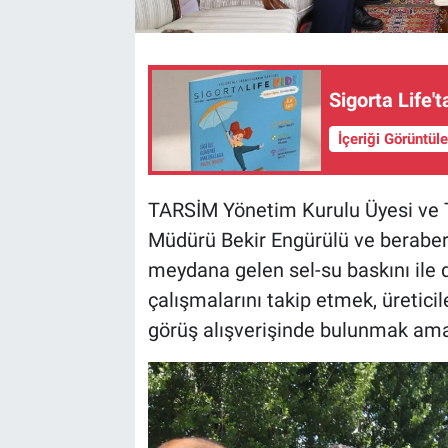
Sigorta Life't
İçeriği Görüntül
TARSİM Yönetim Kurulu Üyesi ve T
Müdürü Bekir Engürülü ve beraberin
meydana gelen sel-su baskını ile d
çalışmalarını takip etmek, üreticil
görüş alışverişinde bulunmak amacı