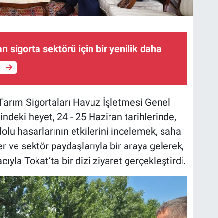
an sigorta sektörü için bir yenilik daha
e
arım Sigortaları Havuz İşletmesi Genel
deki heyet, 24 - 25 Haziran tarihlerinde,
olu hasarlarının etkilerini incelemek, saha
er ve sektör paydaşlarıyla bir araya gelerek,
yla Tokat’ta bir dizi ziyaret gerçekleştirdi.