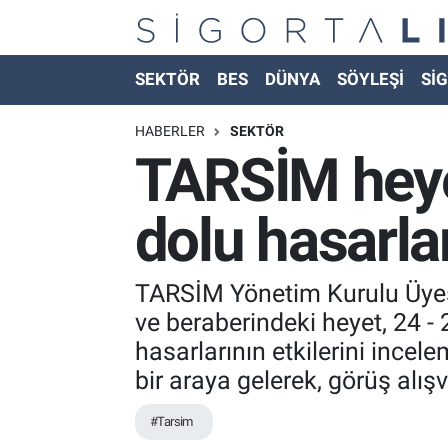
Nöbetçi Eczaneler
SEKTÖR
BES
DÜNYA
SÖYLEŞİ
SİG
Hava Durumu
HABERLER
SEKTÖR
TARSİM heyet
Namaz Vakitleri
dolu hasarlar
Trafik Durumu
Süper Lig Puan Durumu ve Fikstür
TARSİM Yönetim Kurulu Üyesi
ve beraberindeki heyet, 24 - 
Tüm Manşetler
hasarlarının etkilerini incel
bir araya gelerek, görüş alış
Son Dakika Haberleri
#Tarsim
Haber Arşivi