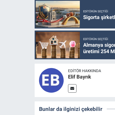
EDITÖRÜN SEÇTIĞI
Sigorta şirke
EDITÖRÜN SEÇTIĞI
Almanya sigor
üretimi 254 Mi
EDITÖR HAKKINDA
Elif Bayrık
Bunlar da ilginizi çekebilir