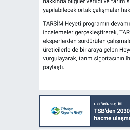
hakkında bilgiler verildi ve tarım s
yapılabilecek ortak çalışmalar h
TARSİM Heyeti programın devamınd
incelemeler gerçekleştirerek, TAR
eksperlerden sürdürülen çalışmala
üreticilerle de bir araya gelen H
vurgulayarak, tarım sigortasının 
paylaştı.
EDITÖRÜN SEÇTIĞI
TSB’den 2030 
hacme ulaşma