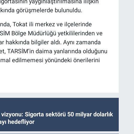
igortasının yaygınlaştırılmasına ilişkin
akkında görüşmelerde bulunuldu.
a, Tokat ili merkez ve ilçelerinde
SİM Bölge Müdürlüğü yetkililerinden ve
r hakkında bilgiler aldı. Aynı zamanda
eyet, TARSİM’in daima yanlarında olduğunu
ihmal edilmemesi yönündeki önerilerini
vizyonu: Sigorta sektörü 50 milyar dolarlık
yı hedefliyor