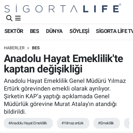
Nöbetçi Eczaneler
SEKTÖR
BES
DÜNYA
SÖYLEŞİ
SİGORTA LİFE T
Hava Durumu
HABERLER
BES
Namaz Vakitleri
Anadolu Hayat Emeklilik'te
kaptan değişikliği
Trafik Durumu
Anadolu Hayat Emeklilik Genel Müdürü Yılmaz
Süper Lig Puan Durumu ve Fikstür
Ertürk görevinden emekli olarak ayrılıyor.
Şirketin KAP’a yaptığı açıklamada Genel
Tüm Manşetler
Müdürlük görevine Murat Atalay'ın atandığı
bildirildi.
Son Dakika Haberleri
#Anadolu Hayat Emeklilik
#Yılmaz ertürk
#Emeklilik
#B
Haber Arşivi