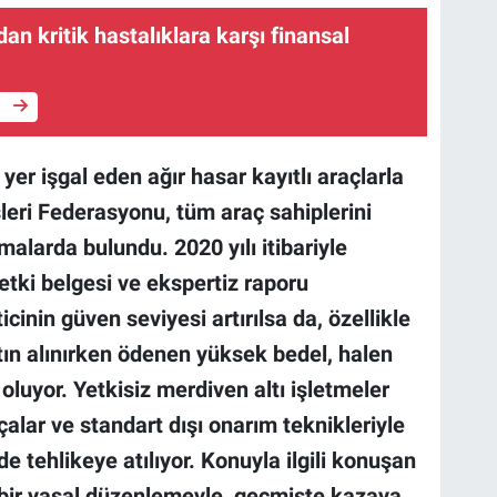
dan kritik hastalıklara karşı finansal
e
 yer işgal eden ağır hasar kayıtlı araçlarla
leri Federasyonu, tüm araç sahiplerini
malarda bulundu. 2020 yılı itibariyle
etki belgesi ve ekspertiz raporu
cinin güven seviyesi artırılsa da, özellikle
satın alınırken ödenen yüksek bedel, halen
luyor. Yetkisiz merdiven altı işletmeler
çalar ve standart dışı onarım teknikleriyle
de tehlikeye atılıyor.
Konuyla ilgili konuşan
bir yasal düzenlemeyle, geçmişte kazaya