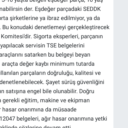
nabilirsin der. Eşdeğer parçadaki SEDDK
ta şirketlerine ya ibraz edilmiyor, ya da
r. Bu konudaki denetlemeyi gerçekleştirecek
Komitesi'dir. Sigorta eksperleri, parçanın
yapılacak servisin TSE belgelerini
araçlarını satarken bu belgeyi beyan
an araçta değer kaybı minimum tutarda
anılan parçaların doğruluğu, kalitesi ve
 denetlenebilecek. Şayet sürüş güvenliğini
n satışına engel bile olunabilir. Doğru
n gerekli eğitim, makine ve ekipman
ğır hasar onarımına da müsaade
12047 belgeleri, ağır hasar onarımına yetki
şeklinde sözlerine devam etti.