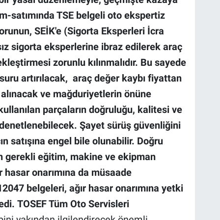
lım-satımında TSE belgeli oto ekspertiz
runun, SEİK'e (Sigorta Eksperleri İcra
ız sigorta eksperlerine ibraz edilerek araç
leştirmesi zorunlu kılınmalıdır.
Bu sayede
nsuru artırılacak, araç değer kaybı fiyattan
 alınacak ve mağduriyetlerin önüne
llanılan parçaların doğruluğu, kalitesi ve
 denetlenebilecek. Şayet sürüş güvenliğini
n satışına engel bile olunabilir. Doğru
n gerekli eğitim, makine ve ekipman
ğır hasar onarımına da müsaade
12047 belgeleri, ağır hasar onarımına yetki
edi.
TOSEF Tüm Oto Servisleri
bini yakından ilgilendirecek önemli