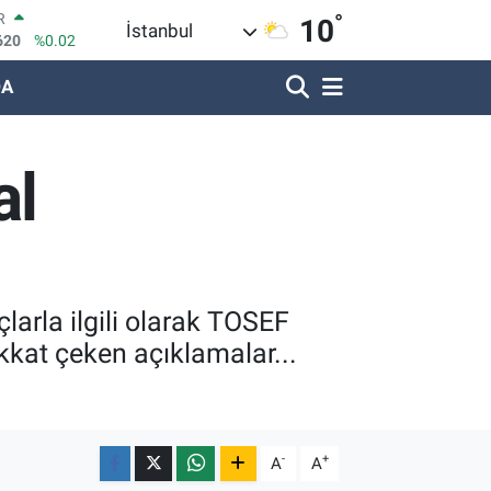
°
R
10
İstanbul
620
%0.02
DA
690
%0.19
LİN
380
%0.18
IN
al
09000
%0.19
100
8,00
%0
OIN
1,74
%-1.82
çlarla ilgili olarak TOSEF
kkat çeken açıklamalar...
-
+
A
A