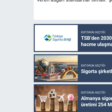
EDITÖRÜN SEÇTIĞI
TSB’den 2030 
hacme ulaşma
EDITÖRÜN SEÇTIĞI
Sigorta şirke
EDITÖRÜN SEÇTIĞI
Almanya sigor
üretimi 254 Mi