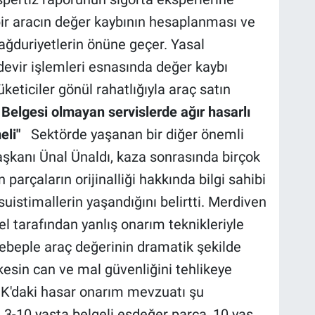
bir aracın değer kaybının hesaplanması ve
ğduriyetlerin önüne geçer. Yasal
devir işlemleri esnasında değer kaybı
üketiciler gönül rahatlığıyla araç satın
Belgesi olmayan servislerde ağır hasarlı
li"
Sektörde yaşanan bir diğer önemli
şkanı Ünal Ünaldı, kaza sonrasında birçok
 parçaların orijinalliği hakkında bilgi sahibi
suistimallerin yaşandığını belirtti. Merdiven
el tarafından yanlış onarım teknikleriyle
 sebeple araç değerinin dramatik şekilde
kesin can ve mal güvenliğini tehlikeye
DDK'daki hasar onarım mevzuatı şu
a, 3-10 yaşta belgeli eşdeğer parça, 10 yaş