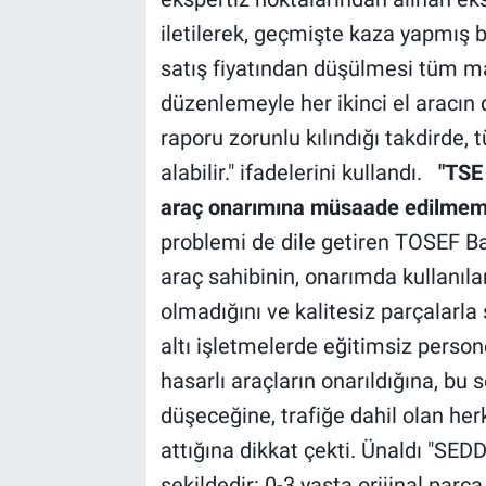
iletilerek, geçmişte kaza yapmış 
satış fiyatından düşülmesi tüm ma
düzenlemeyle her ikinci el aracın 
raporu zorunlu kılındığı takdirde, t
alabilir." ifadelerini kullandı.
"TSE 
araç onarımına müsaade edilmeme
problemi de dile getiren TOSEF Ba
araç sahibinin, onarımda kullanılan
olmadığını ve kalitesiz parçalarla 
altı işletmelerde eğitimsiz person
hasarlı araçların onarıldığına, bu
düşeceğine, trafiğe dahil olan her
attığına dikkat çekti. Ünaldı "SE
şekildedir: 0-3 yaşta orijinal parç