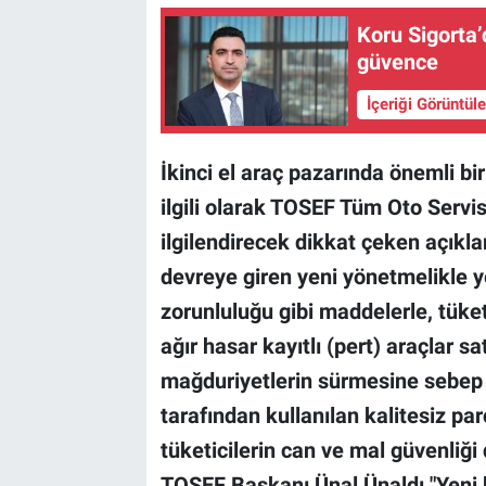
Koru Sigorta’
güvence
İçeriği Görüntül
İkinci el araç pazarında önemli bir
ilgili olarak TOSEF Tüm Oto Servis
ilgilendirecek dikkat çeken açıkla
devreye giren yeni yönetmelikle y
zorunluluğu gibi maddelerle, tüketi
ağır hasar kayıtlı (pert) araçlar 
mağduriyetlerin sürmesine sebep o
tarafından kullanılan kalitesiz par
tüketicilerin can ve mal güvenliği 
TOSEF Başkanı Ünal Ünaldı "Yeni 