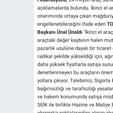
açıklamalarda bulundu. İkinci el ar
onarımında ortaya çıkan mağduriye
engellenebileceğini ifade eden
TO
Başkanı Ünal Ünaldı
"İkinci el ara
araçtaki değer kaybının halen mu
pazarlık usulüne dayalı bir ticaret
radikal şekilde yükseldiği için, ağ
daha yüksek fiyatlarla satışa sunu
denetlenmeyen bu araçların önemli
yollara çıkıyor. Talebimiz, Sigorta 
bağımsızlığı ve tarafsızlığı yasala
ve hakem konumunda satışa müda
SEİK ile birlikte Hazine ve Maliye 
ekspertiz noktalarından alınan ek