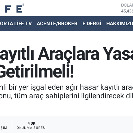
DOLA
45,43
EURO
ORTA LİFE TV
ACENTE/BROKER
E DERGİ
HAKKIMIZ
53,38
STER
61,60
G.ALT
yıtlı Araçlara Yas
6862,
BİST
14.59
tirilmeli!
BITC
79.59
i bir yer işgal eden ağır hasar kayıtlı ara
nu, tüm araç sahiplerini ilgilendirecek di
4 DK
AŞIM
OKUNMA SÜRESI