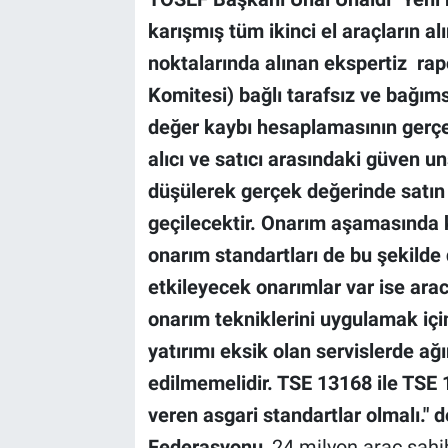
karışmış tüm ikinci el araçların a
noktalarında alınan ekspertiz rapo
Komitesi) bağlı tarafsız ve bağıms
değer kaybı hesaplamasının gerçek
alıcı ve satıcı arasındaki güven u
düşülerek gerçek değerinde satın
geçilecektir. Onarım aşamasında ku
onarım standartları de bu şekilde
etkileyecek onarımlar var ise aracı
onarım tekniklerini uygulamak içi
yatırımı eksik olan servislerde a
edilmemelidir. TSE 13168 ile TSE 
veren asgari standartlar olmalı.
" d
Federasyonu
, 24 milyon araç sahi