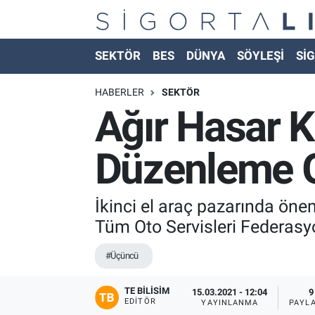
Nöbetçi Eczaneler
SEKTÖR
BES
DÜNYA
SÖYLEŞİ
SİG
Hava Durumu
HABERLER
SEKTÖR
Ağır Hasar Ka
Namaz Vakitleri
Düzenleme Ge
Trafik Durumu
Süper Lig Puan Durumu ve Fikstür
İkinci el araç pazarında öneml
Tüm Oto Servisleri Federasyo
Tüm Manşetler
#Üçüncü
Son Dakika Haberleri
TE BILISIM
15.03.2021 - 12:04
9
EDITÖR
Haber Arşivi
YAYINLANMA
PAYL