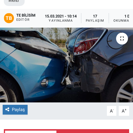
#Ikinci
TE BILISIM
15.03.2021 - 10:14
17
1 DK
EDITÖR
YAYINLANMA
PAYLAŞIM
OKUNMA S
Paylaş
-
+
A
A