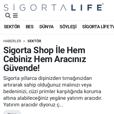
Nöbetçi Eczaneler
SEKTÖR
BES
DÜNYA
SÖYLEŞİ
SİGORTA LİFE T
Hava Durumu
HABERLER
SEKTÖR
Namaz Vakitleri
Sigorta Shop İle Hem
Cebiniz Hem Aracınız
Trafik Durumu
Güvende!
Süper Lig Puan Durumu ve Fikstür
Sigorta yıllarca dişinizden tırnağınızdan
artırarak sahip olduğunuz malınızı veya
Tüm Manşetler
bedeninizi, cüzi primler karşılığında koruma
Son Dakika Haberleri
altına alabileceğiniz yegâne yatırım aracıdır.
Yatırım aracıdır diyoruz ç...
Haber Arşivi