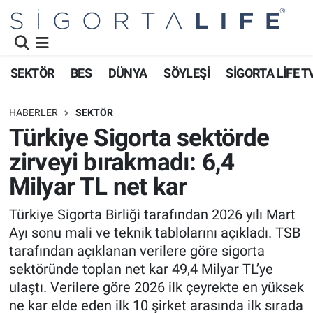
Nöbetçi Eczaneler
SEKTÖR
BES
DÜNYA
SÖYLEŞİ
SİGORTA LİFE T
Hava Durumu
HABERLER
SEKTÖR
Namaz Vakitleri
Türkiye Sigorta sektörde
zirveyi bırakmadı: 6,4
Trafik Durumu
Milyar TL net kar
Süper Lig Puan Durumu ve Fikstür
Türkiye Sigorta Birliği tarafından 2026 yılı Mart
Ayı sonu mali ve teknik tablolarını açıkladı. TSB
Tüm Manşetler
tarafından açıklanan verilere göre sigorta
Son Dakika Haberleri
sektöründe toplan net kar 49,4 Milyar TL’ye
ulaştı. Verilere göre 2026 ilk çeyrekte en yüksek
Haber Arşivi
ne kar elde eden ilk 10 şirket arasında ilk sırada