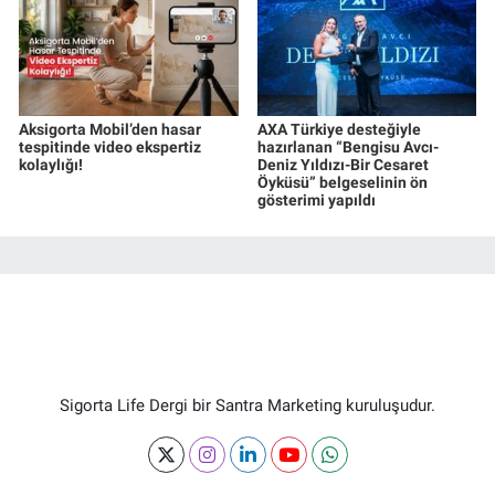
Aksigorta Mobil’den hasar
AXA Türkiye desteğiyle
tespitinde video ekspertiz
hazırlanan “Bengisu Avcı-
kolaylığı!
Deniz Yıldızı-Bir Cesaret
Öyküsü” belgeselinin ön
gösterimi yapıldı
Sigorta Life Dergi bir Santra Marketing kuruluşudur.