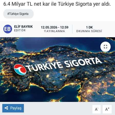
6.4 Milyar TL net kar ile Türkiye Sigorta yer aldı.
#Türkiye Sigorta
ELIF BAYRIK
12.05.2026 - 12:59
1 DK
EDITÖR
YAYINLANMA
OKUNMA SÜRESI
Paylaş
-
+
A
A