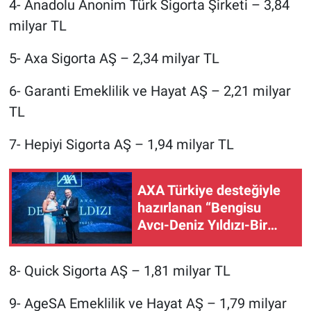
4- Anadolu Anonim Türk Sigorta Şirketi – 3,84
milyar TL
5- Axa Sigorta AŞ – 2,34 milyar TL
6- Garanti Emeklilik ve Hayat AŞ – 2,21 milyar
TL
7- Hepiyi Sigorta AŞ – 1,94 milyar TL
AXA Türkiye desteğiyle
hazırlanan “Bengisu
Avcı-Deniz Yıldızı-Bir
Cesaret Öyküsü”
belgeselinin ön gösterimi
8- Quick Sigorta AŞ – 1,81 milyar TL
yapıldı
9- AgeSA Emeklilik ve Hayat AŞ – 1,79 milyar