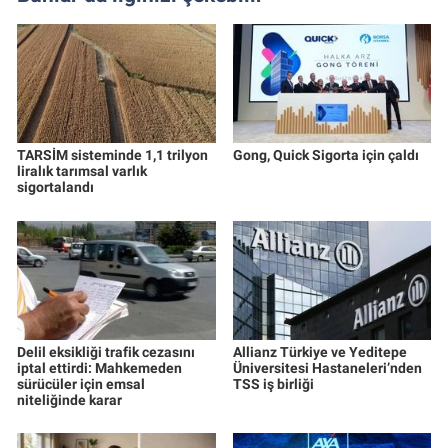
TARSİM sisteminde 1,1 trilyon
Gong, Quick Sigorta için çaldı
liralık tarımsal varlık
sigortalandı
Delil eksikliği trafik cezasını
Allianz Türkiye ve Yeditepe
iptal ettirdi: Mahkemeden
Üniversitesi Hastaneleri’nden
sürücüler için emsal
TSS iş birliği
niteliğinde karar