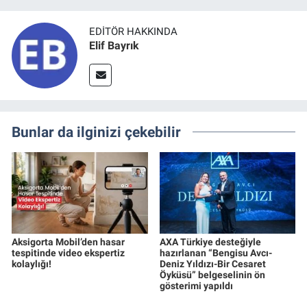
EDITÖR HAKKINDA
Elif Bayrık
Bunlar da ilginizi çekebilir
Aksigorta Mobil’den hasar
AXA Türkiye desteğiyle
tespitinde video ekspertiz
hazırlanan “Bengisu Avcı-
kolaylığı!
Deniz Yıldızı-Bir Cesaret
Öyküsü” belgeselinin ön
gösterimi yapıldı