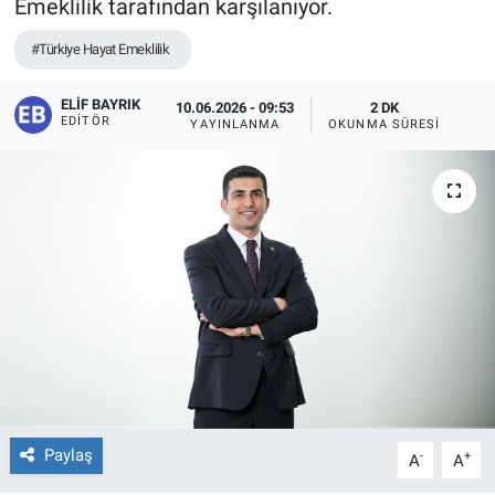
Emeklilik tarafından karşılanıyor.
#Türkiye Hayat Emeklilik
ELIF BAYRIK
10.06.2026 - 09:53
2 DK
EDITÖR
YAYINLANMA
OKUNMA SÜRESI
Paylaş
-
+
A
A