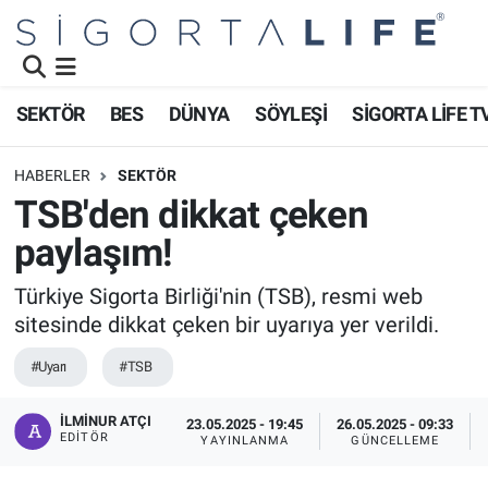
Nöbetçi Eczaneler
SEKTÖR
BES
DÜNYA
SÖYLEŞİ
SİGORTA LİFE T
Hava Durumu
HABERLER
SEKTÖR
Namaz Vakitleri
TSB'den dikkat çeken
paylaşım!
Trafik Durumu
Türkiye Sigorta Birliği'nin (TSB), resmi web
Süper Lig Puan Durumu ve Fikstür
sitesinde dikkat çeken bir uyarıya yer verildi.
Tüm Manşetler
#Uyarı
#TSB
Son Dakika Haberleri
İLMINUR ATÇI
23.05.2025 - 19:45
26.05.2025 - 09:33
EDITÖR
YAYINLANMA
GÜNCELLEME
Haber Arşivi