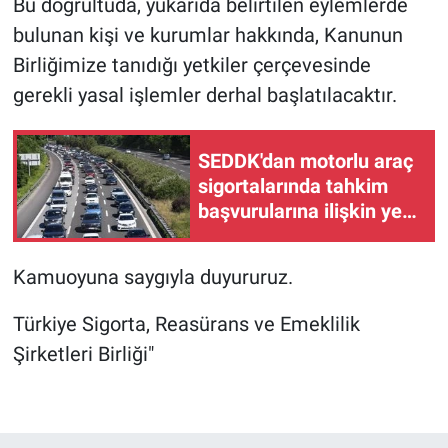
Bu doğrultuda, yukarıda belirtilen eylemlerde
bulunan kişi ve kurumlar hakkında, Kanunun
Birliğimize tanıdığı yetkiler çerçevesinde
gerekli yasal işlemler derhal başlatılacaktır.
SEDDK'dan motorlu araç
sigortalarında tahkim
başvurularına ilişkin yeni
düzenleme
Kamuoyuna saygıyla duyururuz.
Türkiye Sigorta, Reasürans ve Emeklilik
Şirketleri Birliği"