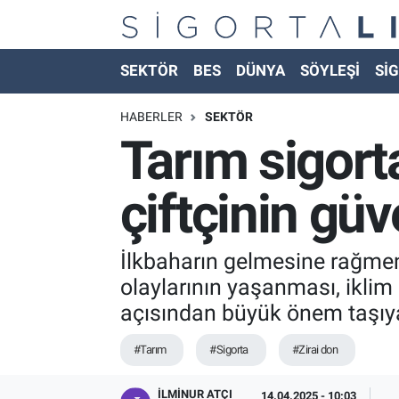
Nöbetçi Eczaneler
SEKTÖR
BES
DÜNYA
SÖYLEŞİ
SİG
Hava Durumu
HABERLER
SEKTÖR
Tarım sigorta
Namaz Vakitleri
çiftçinin gü
Trafik Durumu
Süper Lig Puan Durumu ve Fikstür
İlkbaharın gelmesine rağmen
olaylarının yaşanması, iklim 
Tüm Manşetler
açısından büyük önem taşıyan 
Son Dakika Haberleri
#Tarım
#Sigorta
#Zirai don
Haber Arşivi
İLMINUR ATÇI
14.04.2025 - 10:03