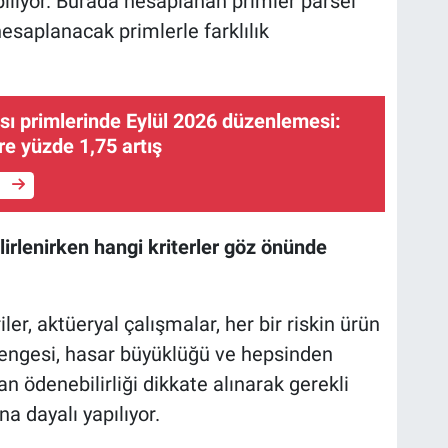
liyor. Burada hesaplanan primler parsel
esaplanacak primlerle farklılık
ası primlerinde Eylül 2026 düzenlemesi:
e yüzde 1,75 artış
e
lirlenirken hangi kriterler göz önünde
iler, aktüeryal çalışmalar, her bir riskin ürün
engesi, hasar büyüklüğü ve hepsinden
an ödenebilirliği dikkate alınarak gerekli
a dayalı yapılıyor.