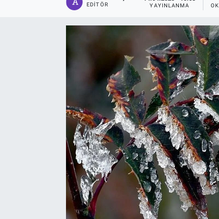
EDITÖR
YAYINLANMA
OK