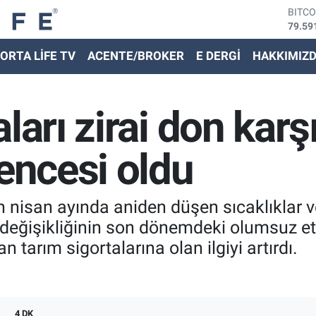
79.59
DOLA
45,43
EURO
ORTA LİFE TV
ACENTE/BROKER
E DERGİ
HAKKIMIZ
53,38
STER
61,60
G.ALT
ları zirai don karş
6862,
BİST
14.59
vencesi oldu
 nisan ayında aniden düşen sıcaklıklar v
değişikliğinin son dönemdeki olumsuz etkile
tarım sigortalarına olan ilgiyi artırdı.
4 DK