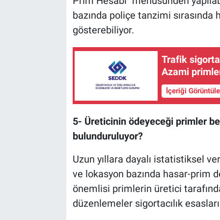
Prim Hesabı" menüsünden yapılabi
bazında poliçe tanzimi sırasında h
gösterebiliyor.
Trafik sigort
Azami primler
İçeriği Görüntül
5- Üreticinin ödeyeceği primler be
bulunduruluyor?
Uzun yıllara dayalı istatistiksel ver
ve lokasyon bazında hasar-prim d
önemlisi primlerin üretici tarafınd
düzenlemeler sigortacılık esasların