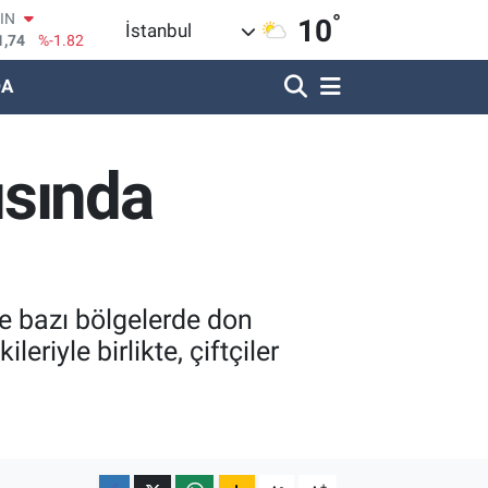
1,74
%-1.82
°
10
İstanbul
R
620
%0.02
DA
690
%0.19
LİN
380
%0.18
IN
ısında
09000
%0.19
100
8,00
%0
e bazı bölgelerde don
riyle birlikte, çiftçiler
-
+