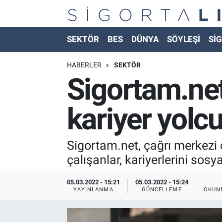
Nöbetçi Eczaneler
SEKTÖR
BES
DÜNYA
SÖYLEŞİ
SİG
Hava Durumu
HABERLER
SEKTÖR
Sigortam.net
Namaz Vakitleri
kariyer yolc
Trafik Durumu
Süper Lig Puan Durumu ve Fikstür
Sigortam.net, çağrı merkezi ç
çalışanlar, kariyerlerini sosy
Tüm Manşetler
05.03.2022 - 15:21
05.03.2022 - 15:24
Son Dakika Haberleri
YAYINLANMA
GÜNCELLEME
OKUN
Haber Arşivi