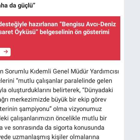
aha da güçlü”
desteğiyle hazırlanan “Bengisu Avcı-Deniz
esaret Öyküsü” belgeselinin ön gösterimi
e
an Sorumlu Kıdemli Genel Müdür Yardımcısı
lerini “mutlu çalışanlar paralelinde gelen
a oluşturduklarını belirterek, “Dünyadaki
 çağrı merkezimizde büyük bir ekip görev
şterinin şampiyonu” olma vizyonumuz
ki çalışanlarımızın öncelikle mutlu bir
a ve sonrasında da sigorta konusunda
iyede uzmanlaşmış kişiler olmalarına