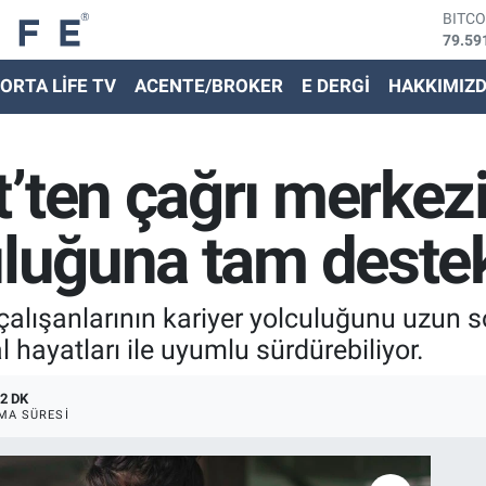
79.59
DOLA
45,43
EURO
ORTA LİFE TV
ACENTE/BROKER
E DERGİ
HAKKIMIZ
53,38
STER
61,60
G.ALT
’ten çağrı merkezi
6862,
BİST
14.59
uluğuna tam deste
alışanlarının kariyer yolculuğunu uzun sol
al hayatları ile uyumlu sürdürebiliyor.
2 DK
MA SÜRESI