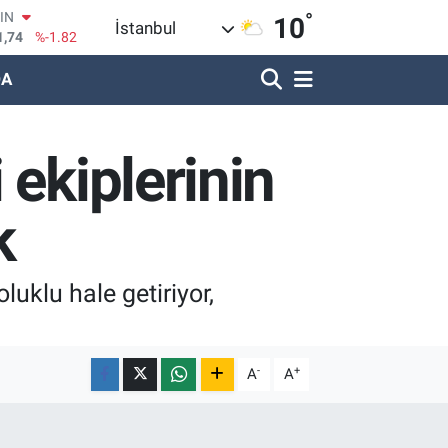
1,74
%-1.82
°
10
R
İstanbul
620
%0.02
DA
690
%0.19
LİN
380
%0.18
IN
 ekiplerinin
09000
%0.19
100
8,00
%0
k
uklu hale getiriyor,
-
+
A
A