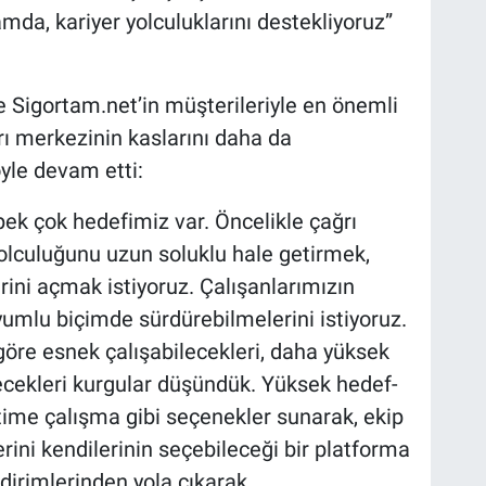
da, kariyer yolculuklarını destekliyoruz”
e Sigortam.net’in müşterileriyle en önemli
rı merkezinin kaslarını daha da
öyle devam etti:
pek çok hedefimiz var. Öncelikle çağrı
yolculuğunu uzun soluklu hale getirmek,
erini açmak istiyoruz. Çalışanlarımızın
yumlu biçimde sürdürebilmelerini istiyoruz.
göre esnek çalışabilecekleri, daha yüksek
ecekleri kurgular düşündük. Yüksek hedef-
time çalışma gibi seçenekler sunarak, ekip
ini kendilerinin seçebileceği bir platforma
ldirimlerinden yola çıkarak