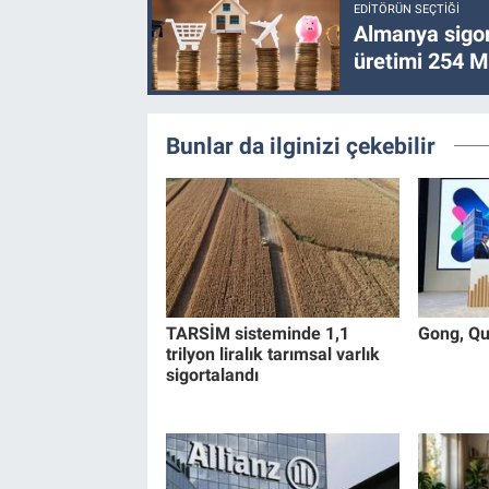
EDITÖRÜN SEÇTIĞI
Almanya sigor
üretimi 254 Mi
Bunlar da ilginizi çekebilir
TARSİM sisteminde 1,1
Gong, Qui
trilyon liralık tarımsal varlık
sigortalandı