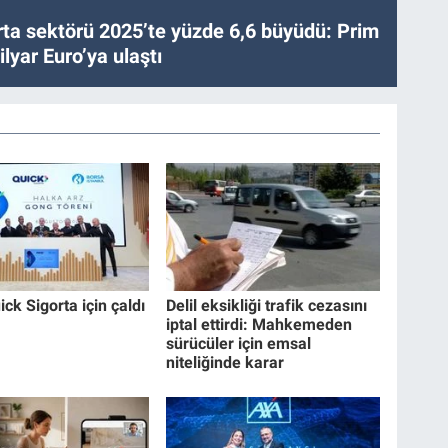
ta sektörü 2025’te yüzde 6,6 büyüdü: Prim
lyar Euro’ya ulaştı
ck Sigorta için çaldı
Delil eksikliği trafik cezasını
iptal ettirdi: Mahkemeden
sürücüler için emsal
niteliğinde karar