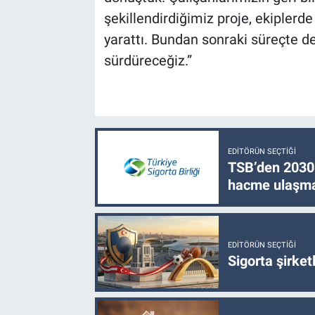
şekillendirdiğimiz proje, ekiplerde
yarattı. Bundan sonraki süreçte d
sürdüreceğiz.”
EDITÖRÜN SEÇTIĞI
TSB’den 2030 
hacme ulaşma
EDITÖRÜN SEÇTIĞI
Sigorta şirke