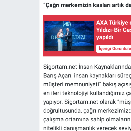
“Çağrı merkemizin kasları artık d
AXA Türkiye 
Yıldızı-Bir C
yapıldı
İçeriği Görüntül
Sigortam.net İnsan Kaynaklarınd
Barış Açarı, insan kaynakları süreç
müşteri memnuniyeti” bakış açısıyl
en ileri teknolojiyi kullandığımız
yapıyor. Sigortam.net olarak “mü
doğrultusunda, çağrı merkezimizde
çalışma ortamına sahip olmaların
nitelikli danışmanlık verecek sev