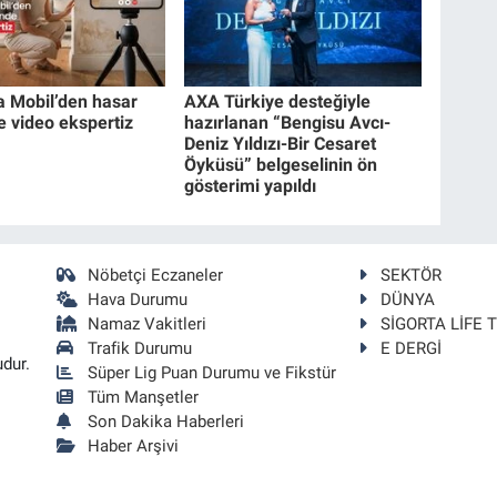
a Mobil’den hasar
AXA Türkiye desteğiyle
e video ekspertiz
hazırlanan “Bengisu Avcı-
Deniz Yıldızı-Bir Cesaret
Öyküsü” belgeselinin ön
gösterimi yapıldı
Nöbetçi Eczaneler
SEKTÖR
Hava Durumu
DÜNYA
Namaz Vakitleri
SİGORTA LİFE 
Trafik Durumu
E DERGİ
udur.
Süper Lig Puan Durumu ve Fikstür
Tüm Manşetler
Son Dakika Haberleri
Haber Arşivi