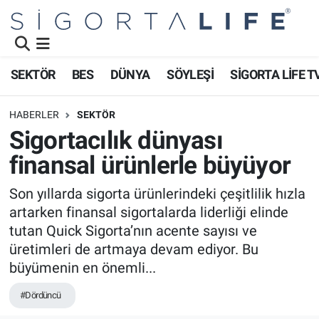
Nöbetçi Eczaneler
SEKTÖR
BES
DÜNYA
SÖYLEŞİ
SİGORTA LİFE T
Hava Durumu
HABERLER
SEKTÖR
Namaz Vakitleri
Sigortacılık dünyası
finansal ürünlerle büyüyor
Trafik Durumu
Son yıllarda sigorta ürünlerindeki çeşitlilik hızla
Süper Lig Puan Durumu ve Fikstür
artarken finansal sigortalarda liderliği elinde
tutan Quick Sigorta’nın acente sayısı ve
Tüm Manşetler
üretimleri de artmaya devam ediyor. Bu
büyümenin en önemli...
Son Dakika Haberleri
#Dördüncü
Haber Arşivi