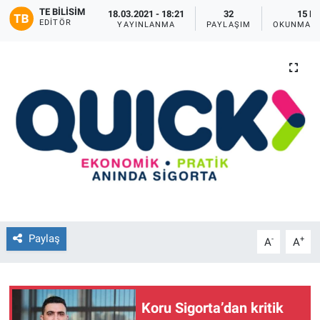
TE BILISIM
18.03.2021 - 18:21
32
15 D
EDITÖR
YAYINLANMA
PAYLAŞIM
OKUNMA S
Paylaş
-
+
A
A
Koru Sigorta’dan kritik