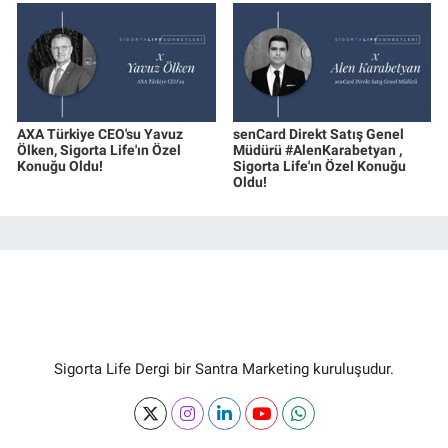
AXA Türkiye CEO'su Yavuz
senCard Direkt Satış Genel
Ölken, Sigorta Life'ın Özel
Müdürü #AlenKarabetyan ,
Konuğu Oldu!
Sigorta Life'ın Özel Konuğu
Oldu!
Sigorta Life Dergi bir Santra Marketing kuruluşudur.