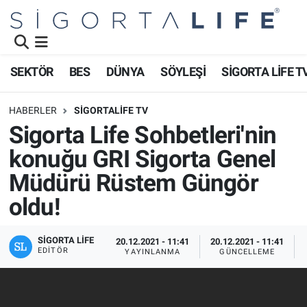
Nöbetçi Eczaneler
SEKTÖR
BES
DÜNYA
SÖYLEŞİ
SİGORTA LİFE T
Hava Durumu
HABERLER
SİGORTALİFE TV
Namaz Vakitleri
Sigorta Life Sohbetleri'nin
konuğu GRI Sigorta Genel
Trafik Durumu
Müdürü Rüstem Güngör
Süper Lig Puan Durumu ve Fikstür
oldu!
Tüm Manşetler
SIGORTA LIFE
20.12.2021 - 11:41
20.12.2021 - 11:41
EDITÖR
YAYINLANMA
GÜNCELLEME
Son Dakika Haberleri
Haber Arşivi