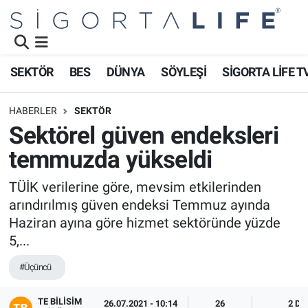
Nöbetçi Eczaneler
SEKTÖR
BES
DÜNYA
SÖYLEŞİ
SİGORTA LİFE T
Hava Durumu
HABERLER
SEKTÖR
Namaz Vakitleri
Sektörel güven endeksleri
temmuzda yükseldi
Trafik Durumu
TÜİK verilerine göre, mevsim etkilerinden
Süper Lig Puan Durumu ve Fikstür
arındırılmış güven endeksi Temmuz ayında
Haziran ayına göre hizmet sektöründe yüzde
Tüm Manşetler
5,...
Son Dakika Haberleri
#Üçüncü
Haber Arşivi
TE BILISIM
26.07.2021 - 10:14
26
2 DK