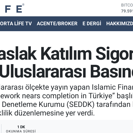
BITC
79.59
DOLA
ORTA LİFE TV
ACENTE/BROKER
E DERGİ
HAKKIMIZ
45,43
EURO
53,38
STER
slak Katılım Sigort
61,60
G.ALT
6862,
Uluslararası Bası
BİST
14.59
slararası ölçekte yayın yapan Islamic Fi
ework nears completion in Türkiye” başlık
 Denetleme Kurumu (SEDDK) tarafından h
klilik düzenlemesine yer verdi.
1 DK
OKUNMA SÜRESI