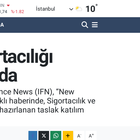
°
OIN
10
İstanbul
1,74
%-1.82
R
DA
620
%0.02
690
%0.19
LİN
acılığı
380
%0.18
IN
09000
%0.19
nda
100
8,00
%0
nance News (IFN), “New
lı haberinde, Sigortacılık ve
azırlanan taslak katılım
-
+
A
A