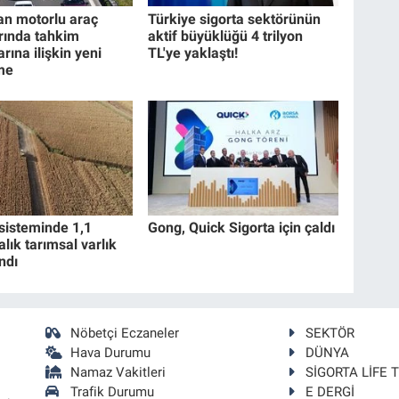
n motorlu araç
Türkiye sigorta sektörünün
arında tahkim
aktif büyüklüğü 4 trilyon
rına ilişkin yeni
TL'ye yaklaştı!
me
isteminde 1,1
Gong, Quick Sigorta için çaldı
ralık tarımsal varlık
ndı
Nöbetçi Eczaneler
SEKTÖR
Hava Durumu
DÜNYA
Namaz Vakitleri
SİGORTA LİFE 
Trafik Durumu
E DERGİ