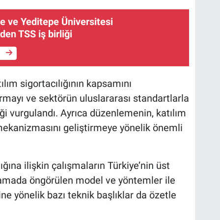
ye ve Yeditepe Üniversitesi
den TSS iş birliği
e
lım sigortacılığının kapsamını
tırmayı ve sektörün uluslararası standartlarla
i vurgulandı. Ayrıca düzenlemenin, katılım
ekanizmasını geliştirmeye yönelik önemli
ığına ilişkin çalışmaların Türkiye’nin üst
ulamada öngörülen model ve yöntemler ile
e yönelik bazı teknik başlıklar da özetle