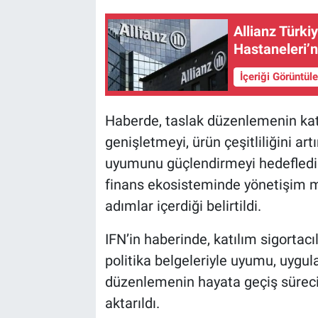
Allianz Türki
Hastaneleri’n
İçeriği Görüntül
Haberde, taslak düzenlemenin katı
genişletmeyi, ürün çeşitliliğini ar
uyumunu güçlendirmeyi hedeflediğ
finans ekosisteminde yönetişim m
adımlar içerdiği belirtildi.
IFN’in haberinde, katılım sigortacıl
politika belgeleriyle uyumu, uyg
düzenlemenin hayata geçiş sürecin
aktarıldı.