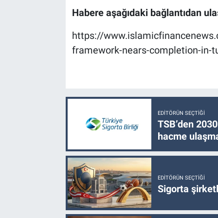
Habere aşağıdaki bağlantıdan ulaş
https://www.islamicfinancenews.
framework-nears-completion-in-tu
EDITÖRÜN SEÇTIĞI
TSB’den 2030 
hacme ulaşma
EDITÖRÜN SEÇTIĞI
Sigorta şirke