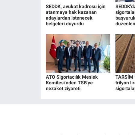
SEDDK, avukat kadrosu için
SEDDK'da
atanmaya hak kazanan
sigortal
adaylardan istenecek
başvurula
belgeleri duyurdu
düzenle
ATO Sigortacılık Meslek
TARSİM s
Komitesi'nden TSB'ye
trilyon li
nezaket ziyareti
sigortala