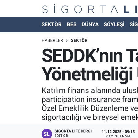
Nöbetçi Eczaneler
SEKTÖR
BES
DÜNYA
SÖYLEŞİ
SİG
Hava Durumu
HABERLER
SEKTÖR
SEDDK’nın Ta
Namaz Vakitleri
Yönetmeliği 
Trafik Durumu
Süper Lig Puan Durumu ve Fikstür
Katılım finans alanında ulu
participation insurance fram
Tüm Manşetler
Özel Emeklilik Düzenleme ve
sigortacılığı ve bireysel eme
Son Dakika Haberleri
SIGORTA LIFE DERGI
11.12.2025 - 09:15
Haber Arşivi
EDITÖR
YAYINLANMA