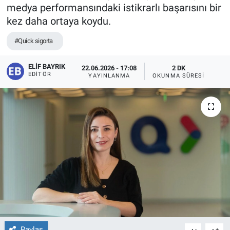
medya performansındaki istikrarlı başarısını bir
kez daha ortaya koydu.
#Quick sigorta
ELIF BAYRIK
22.06.2026 - 17:08
2 DK
EDITÖR
YAYINLANMA
OKUNMA SÜRESI
Paylaş
-
+