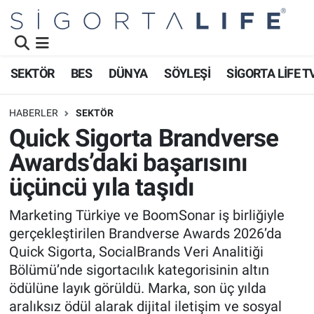
Nöbetçi Eczaneler
SEKTÖR
BES
DÜNYA
SÖYLEŞİ
SİGORTA LİFE T
Hava Durumu
HABERLER
SEKTÖR
Namaz Vakitleri
Quick Sigorta Brandverse
Awards’daki başarısını
Trafik Durumu
üçüncü yıla taşıdı
Süper Lig Puan Durumu ve Fikstür
Marketing Türkiye ve BoomSonar iş birliğiyle
gerçekleştirilen Brandverse Awards 2026’da
Tüm Manşetler
Quick Sigorta, SocialBrands Veri Analitiği
Son Dakika Haberleri
Bölümü’nde sigortacılık kategorisinin altın
ödülüne layık görüldü. Marka, son üç yılda
Haber Arşivi
aralıksız ödül alarak dijital iletişim ve sosyal