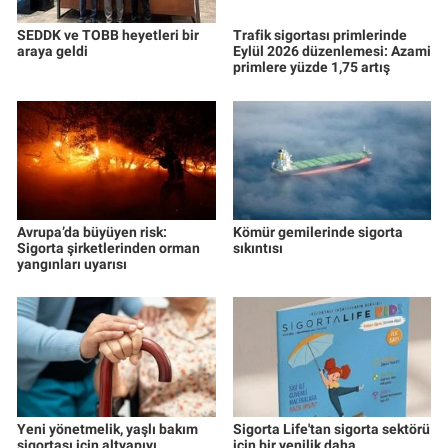
SEDDK ve TOBB heyetleri bir
Trafik sigortası primlerinde
araya geldi
Eylül 2026 düzenlemesi: Azami
primlere yüzde 1,75 artış
Avrupa’da büyüyen risk:
Kömür gemilerinde sigorta
Sigorta şirketlerinden orman
sıkıntısı
yangınları uyarısı
Yeni yönetmelik, yaşlı bakım
Sigorta Life'tan sigorta sektörü
sigortası için altyapıyı
için bir yenilik daha