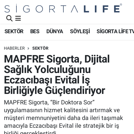
Nöbetçi Eczaneler
SEKTÖR
BES
DÜNYA
SÖYLEŞİ
SİGORTA LİFE T
Hava Durumu
HABERLER
SEKTÖR
Namaz Vakitleri
MAPFRE Sigorta, Dijital
Sağlık Yolculuğunu
Trafik Durumu
Eczacıbaşı Evital İş
Süper Lig Puan Durumu ve Fikstür
Birliğiyle Güçlendiriyor
Tüm Manşetler
MAPFRE Sigorta, “Bir Doktora Sor”
uygulamasının hizmet kalitesini artırmak ve
Son Dakika Haberleri
müşteri memnuniyetini daha da ileri taşımak
amacıyla Eczacıbaşı Evital ile stratejik bir iş
Haber Arşivi
birliği gerçekleştirdi.