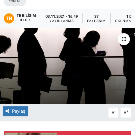
#Altıncı
TE BILISIM
03.11.2021 - 16:49
37
1 DK
EDITÖR
YAYINLANMA
PAYLAŞIM
OKUNMA S
Paylaş
-
+
A
A