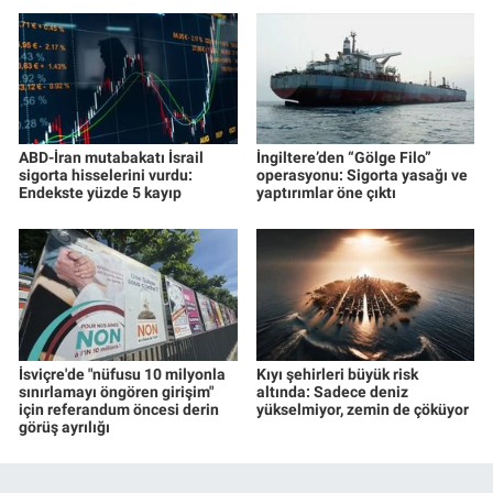
ABD-İran mutabakatı İsrail
İngiltere’den “Gölge Filo”
sigorta hisselerini vurdu:
operasyonu: Sigorta yasağı ve
Endekste yüzde 5 kayıp
yaptırımlar öne çıktı
İsviçre'de "nüfusu 10 milyonla
Kıyı şehirleri büyük risk
sınırlamayı öngören girişim"
altında: Sadece deniz
için referandum öncesi derin
yükselmiyor, zemin de çöküyor
görüş ayrılığı