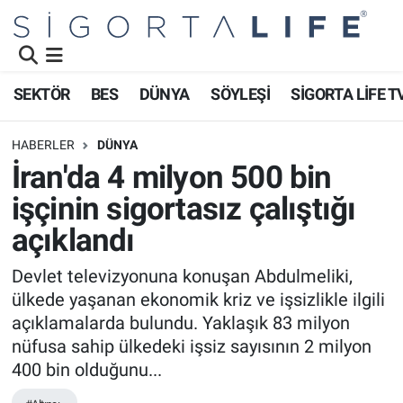
Nöbetçi Eczaneler
SEKTÖR
BES
DÜNYA
SÖYLEŞİ
SİGORTA LİFE T
Hava Durumu
HABERLER
DÜNYA
Namaz Vakitleri
İran'da 4 milyon 500 bin
işçinin sigortasız çalıştığı
Trafik Durumu
açıklandı
Süper Lig Puan Durumu ve Fikstür
Devlet televizyonuna konuşan Abdulmeliki,
ülkede yaşanan ekonomik kriz ve işsizlikle ilgili
Tüm Manşetler
açıklamalarda bulundu. Yaklaşık 83 milyon
Son Dakika Haberleri
nüfusa sahip ülkedeki işsiz sayısının 2 milyon
400 bin olduğunu...
Haber Arşivi