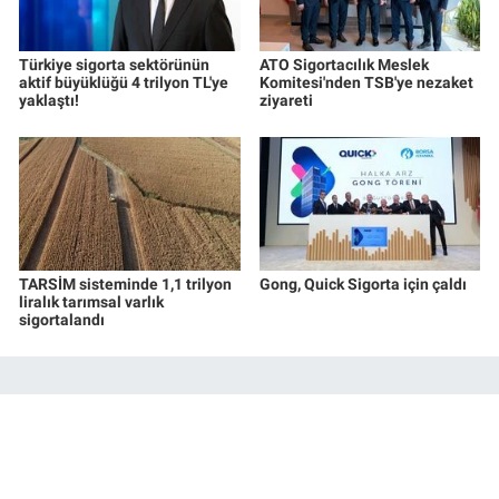
Türkiye sigorta sektörünün
ATO Sigortacılık Meslek
aktif büyüklüğü 4 trilyon TL'ye
Komitesi'nden TSB'ye nezaket
yaklaştı!
ziyareti
TARSİM sisteminde 1,1 trilyon
Gong, Quick Sigorta için çaldı
liralık tarımsal varlık
sigortalandı