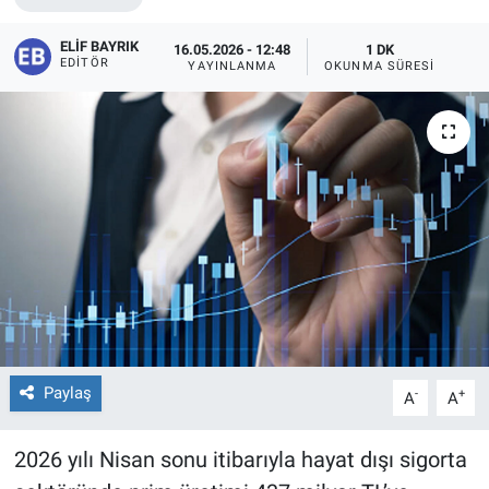
ELIF BAYRIK
16.05.2026 - 12:48
1 DK
EDITÖR
YAYINLANMA
OKUNMA SÜRESI
Paylaş
-
+
A
A
2026 yılı Nisan sonu itibarıyla hayat dışı sigorta