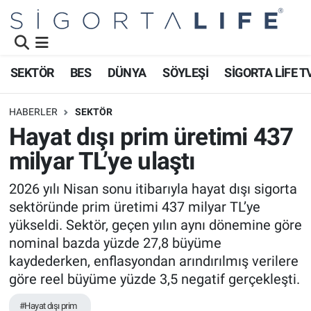
Nöbetçi Eczaneler
SEKTÖR
BES
DÜNYA
SÖYLEŞİ
SİGORTA LİFE T
Hava Durumu
HABERLER
SEKTÖR
Namaz Vakitleri
Hayat dışı prim üretimi 437
milyar TL’ye ulaştı
Trafik Durumu
2026 yılı Nisan sonu itibarıyla hayat dışı sigorta
Süper Lig Puan Durumu ve Fikstür
sektöründe prim üretimi 437 milyar TL’ye
yükseldi. Sektör, geçen yılın aynı dönemine göre
Tüm Manşetler
nominal bazda yüzde 27,8 büyüme
kaydederken, enflasyondan arındırılmış verilere
Son Dakika Haberleri
göre reel büyüme yüzde 3,5 negatif gerçekleşti.
Haber Arşivi
#Hayat dışı prim