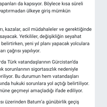
apanları da kapsıyor. Böylece kısa süreli
a yaptırmadan ülkeye giriş mümkün
ı, kazalar, acil müdahaleler ve gerektiğinde
ayacak. Yetkililer, değişikliğin seyahat
belirtirken, yeni yıl planı yapacak yolculara
ı çağrısı yapılıyor.
arda Türk vatandaşlarının Gürcistan’da
lık sorunlarının sigortasızlık nedeniyle
eriliyor. Bu durumun hem vatandaşları
nda hukuki sorunlara yol açtığı belirtiliyor.
nüne geçmeyi amaçladığı ifade ediliyor.
ı üzerinden Batum’a günübirlik geçiş