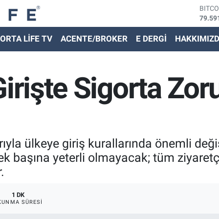
79.59
DOLA
45,43
EURO
ORTA LİFE TV
ACENTE/BROKER
E DERGİ
HAKKIMIZ
53,38
STER
61,60
G.ALT
Girişte Sigorta Zor
6862,
BİST
14.59
ıyla ülkeye giriş kurallarında önemli deği
ek başına yeterli olmayacak; tüm ziyaretçi
.
1 DK
KUNMA SÜRESI