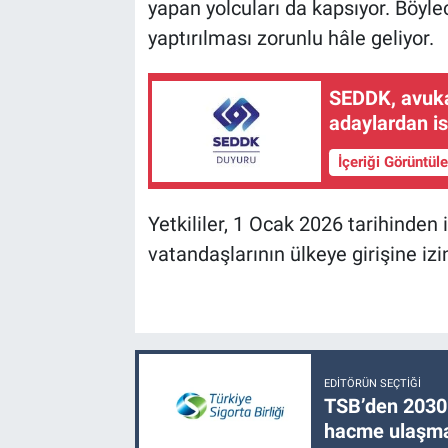
yapan yolcuları da kapsıyor. Böylec
yaptırılması zorunlu hâle geliyor.
SEDDK, avuka
adaylardan i
İçeriği Görüntül
Yetkililer, 1 Ocak 2026 tarihinden
vatandaşlarının ülkeye girişine iz
EDITÖRÜN SEÇTIĞI
TSB’den 2030 
hacme ulaşma