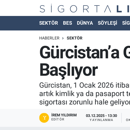
Nöbetçi Eczaneler
SEKTÖR
BES
DÜNYA
SÖYLEŞİ
SİG
Hava Durumu
HABERLER
SEKTÖR
Gürcistan’a 
Namaz Vakitleri
Başlıyor
Trafik Durumu
Süper Lig Puan Durumu ve Fikstür
Gürcistan, 1 Ocak 2026 itibar
artık kimlik ya da pasaport t
Tüm Manşetler
sigortası zorunlu hale geliyor
Son Dakika Haberleri
İREM YILDIRIM
03.12.2025 - 13:30
EDITÖR
YAYINLANMA
O
Haber Arşivi