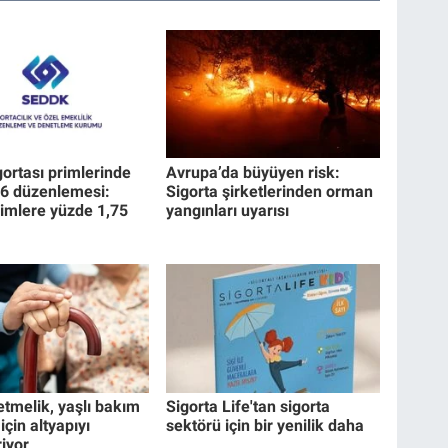
gortası primlerinde
Avrupa’da büyüyen risk:
26 düzenlemesi:
Sigorta şirketlerinden orman
imlere yüzde 1,75
yangınları uyarısı
etmelik, yaşlı bakım
Sigorta Life'tan sigorta
için altyapıyı
sektörü için bir yenilik daha
riyor