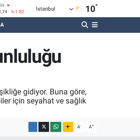
1,74
%-1.82
°
10
İstanbul
R
620
%0.02
DA
690
%0.19
LİN
380
%0.18
IN
unluluğu
09000
%0.19
100
8,00
%0
şikliğe gidiyor. Buna göre,
ler için seyahat ve sağlık
-
+
A
A