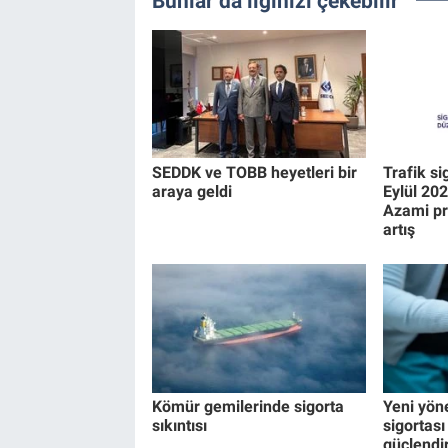
Bunlar da ilginizi çekebilir
SEDDK ve TOBB heyetleri bir
Trafik si
araya geldi
Eylül 20
Azami pr
artış
Kömür gemilerinde sigorta
Yeni yön
sıkıntısı
sigortası 
güçlendi