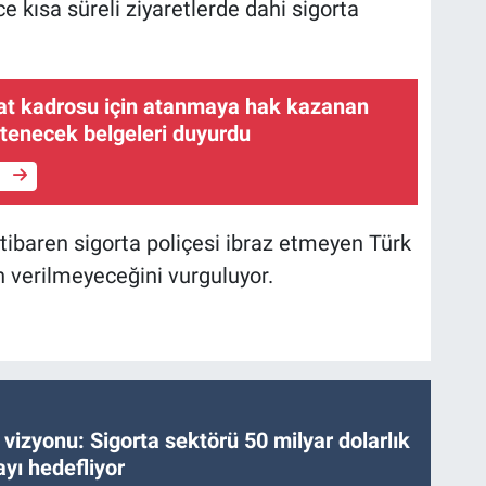
e kısa süreli ziyaretlerde dahi sigorta
t kadrosu için atanmaya hak kazanan
stenecek belgeleri duyurdu
e
 itibaren sigorta poliçesi ibraz etmeyen Türk
in verilmeyeceğini vurguluyor.
vizyonu: Sigorta sektörü 50 milyar dolarlık
yı hedefliyor