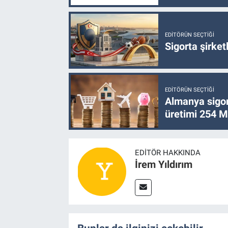
EDITÖRÜN SEÇTIĞI
Sigorta şirke
EDITÖRÜN SEÇTIĞI
Almanya sigor
üretimi 254 Mi
EDITÖR HAKKINDA
İrem Yıldırım