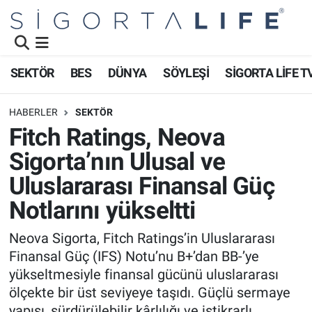
Nöbetçi Eczaneler
SEKTÖR
BES
DÜNYA
SÖYLEŞİ
SİGORTA LİFE T
Hava Durumu
HABERLER
SEKTÖR
Namaz Vakitleri
Fitch Ratings, Neova
Sigorta’nın Ulusal ve
Trafik Durumu
Uluslararası Finansal Güç
Süper Lig Puan Durumu ve Fikstür
Notlarını yükseltti
Tüm Manşetler
Neova Sigorta, Fitch Ratings’in Uluslararası
Finansal Güç (IFS) Notu’nu B+’dan BB-’ye
Son Dakika Haberleri
yükseltmesiyle finansal gücünü uluslararası
ölçekte bir üst seviyeye taşıdı. Güçlü sermaye
Haber Arşivi
yapısı, sürdürülebilir kârlılığı ve istikrarlı