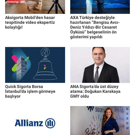
Aksigorta Mobil’den hasar
AXA Türkiye desteğiyle
tespitinde video ekspertiz
hazırlanan “Bengisu Avcı-
kolaylığı!
Deniz Yıldızı-Bir Cesaret
Öyküsü” belgeselinin ön
gösterimi yapıldı
Quick Sigorta Borsa
ANA Sigorta’da üst düzey
İstanbul’da işlem görmeye
atama: Doğukan Karakaya
başlıyor
GMY oldu