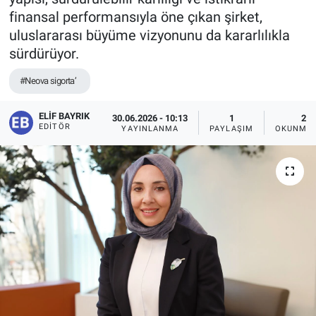
finansal performansıyla öne çıkan şirket,
uluslararası büyüme vizyonunu da kararlılıkla
sürdürüyor.
#Neova sigorta’
ELIF BAYRIK
30.06.2026 - 10:13
1
2 D
EDITÖR
YAYINLANMA
PAYLAŞIM
OKUNMA 