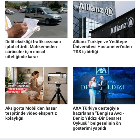
Delil eksikliği trafik cezasını
Allianz Türkiye ve Yeditepe
iptal ettirdi: Mahkemeden
Üniversitesi Hastaneleri’nden
sürücüler için emsal
TSS iş birliği
niteliğinde karar
Aksigorta Mobil’den hasar
AXA Türkiye desteğiyle
tespitinde video ekspertiz
hazırlanan “Bengisu Avcı-
kolaylığı!
Deniz Yıldızı-Bir Cesaret
Öyküsü” belgeselinin ön
gösterimi yapıldı