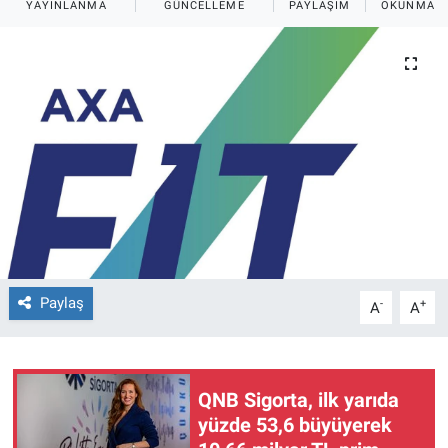
YAYINLANMA
GÜNCELLEME
PAYLAŞIM
OKUNMA S
Paylaş
-
+
A
A
QNB Sigorta, ilk yarıda
yüzde 53,6 büyüyerek