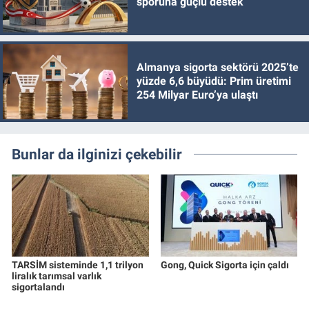
sporuna güçlü destek
Almanya sigorta sektörü 2025’te
yüzde 6,6 büyüdü: Prim üretimi
254 Milyar Euro’ya ulaştı
Bunlar da ilginizi çekebilir
TARSİM sisteminde 1,1 trilyon
Gong, Quick Sigorta için çaldı
liralık tarımsal varlık
sigortalandı