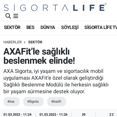
Nöbetçi Eczaneler
SEKTÖR
BES
DÜNYA
SÖYLEŞİ
SİGORTA LİFE T
Hava Durumu
HABERLER
SEKTÖR
Namaz Vakitleri
AXAFit’le sağlıklı
beslenmek elinde!
Trafik Durumu
AXA Sigorta, iyi yaşam ve sigortacılık mobil
Süper Lig Puan Durumu ve Fikstür
uygulaması AXAFit’e özel olarak geliştirdiği
Sağlıklı Beslenme Modülü ile herkesin sağlıklı
Tüm Manşetler
bir yaşam sürmesine destek oluyor.
Son Dakika Haberleri
#Axa
#Sigorta
#Axafit
Haber Arşivi
01.03.2022 - 11:24
01.03.2022 - 11:26
39
2 DK