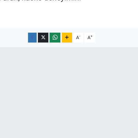
-
+
A
A