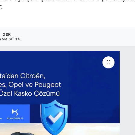
.
2 DK
NMA SÜRESI