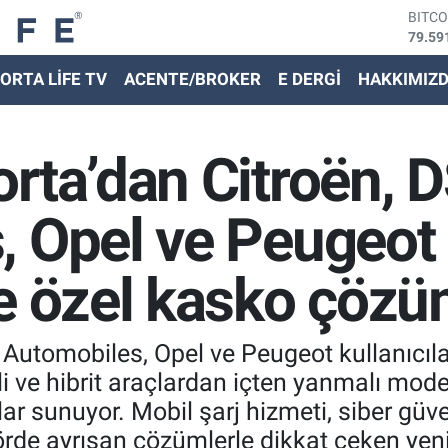
79.59
DOLA
45,43
EURO
ORTA LİFE TV
ACENTE/BROKER
E DERGİ
HAKKIMIZ
53,38
STER
61,60
G.ALT
rta’dan Citroën, 
6862,
BİST
14.59
, Opel ve Peugeot
ne özel kasko çöz
Automobiles, Opel ve Peugeot kullanıcılar
li ve hibrit araçlardan içten yanmalı mode
r sunuyor. Mobil şarj hizmeti, siber güve
örde ayrışan çözümlerle dikkat çeken yen