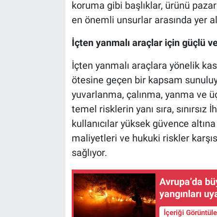
koruma gibi başlıklar, ürünü paza
en önemli unsurlar arasında yer al
İçten yanmalı araçlar için güçlü v
İçten yanmalı araçlara yönelik ka
ötesine geçen bir kapsam sunuluy
yuvarlanma, çalınma, yanma ve üçün
temel risklerin yanı sıra, sınırsız 
kullanıcılar yüksek güvence altına 
maliyetleri ve hukuki riskler karşı
sağlıyor.
Avrupa’da büy
yangınları uya
İçeriği Görüntül