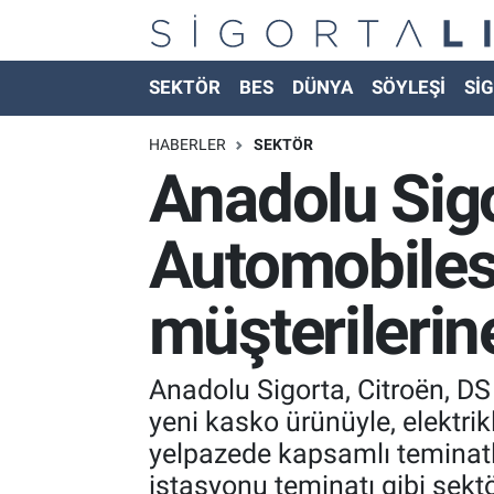
Nöbetçi Eczaneler
SEKTÖR
BES
DÜNYA
SÖYLEŞİ
SİG
Hava Durumu
HABERLER
SEKTÖR
Anadolu Sigo
Namaz Vakitleri
Automobiles
Trafik Durumu
müşterileri
Süper Lig Puan Durumu ve Fikstür
Tüm Manşetler
Anadolu Sigorta, Citroën, DS 
yeni kasko ürünüyle, elektrik
Son Dakika Haberleri
yelpazede kapsamlı teminatla
Haber Arşivi
istasyonu teminatı gibi sekt