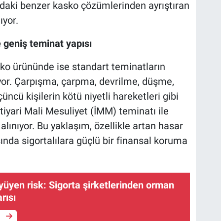
rdaki benzer kasko çözümlerinden ayrıştıran
ıyor.
e geniş teminat yapısı
sko ürününde ise standart teminatların
or. Çarpışma, çarpma, devrilme, düşme,
cü kişilerin kötü niyetli hareketleri gibi
İhtiyari Mali Mesuliyet (İMM) teminatı ile
alınıyor. Bu yaklaşım, özellikle artan hasar
sında sigortalılara güçlü bir finansal koruma
üyen risk: Sigorta şirketlerinden orman
rısı
e