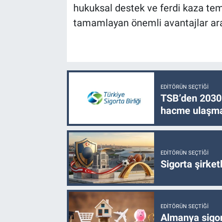
hukuksal destek ve ferdi kaza tem
tamamlayan önemli avantajlar aras
EDITÖRÜN SEÇTIĞI
TSB’den 2030 
hacme ulaşma
EDITÖRÜN SEÇTIĞI
Sigorta şirke
EDITÖRÜN SEÇTIĞI
Almanya sigor