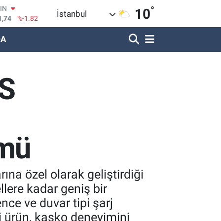
1,74
%-1.82
°
10
İstanbul
R
620
%0.02
DA
690
%0.19
LİN
380
%0.18
IN
DS
09000
%0.19
100
8,00
%0
ümü
ına özel olarak geliştirdiği
llere kadar geniş bir
nce ve duvar tipi şarj
i ürün, kasko deneyimini