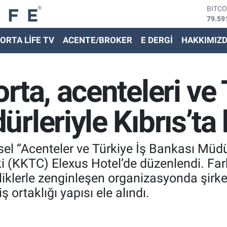
DOLA
45,43
EURO
ORTA LİFE TV
ACENTE/BROKER
E DERGİ
HAKKIMIZ
53,38
STER
61,60
G.ALT
rta, acenteleri ve 
6862,
BİST
14.59
rleriyle Kıbrıs’ta
BITC
79.59
el “Acenteler ve Türkiye İş Bankası Müdür
 (KKTC) Elexus Hotel’de düzenlendi. Farkl
iklerle zenginleşen organizasyonda şirket
iş ortaklığı yapısı ele alındı.