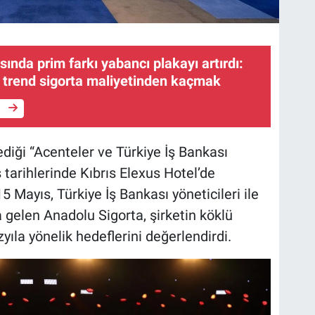
sında prim farkı yabancı plakayı artırdı:
i trend sigorta maliyetinden kaçmak
e
ediği “Acenteler ve Türkiye İş Bankası
tarihlerinde Kıbrıs Elexus Hotel’de
15 Mayıs, Türkiye İş Bankası yöneticileri ile
 gelen Anadolu Sigorta, şirketin köklü
yıla yönelik hedeflerini değerlendirdi.