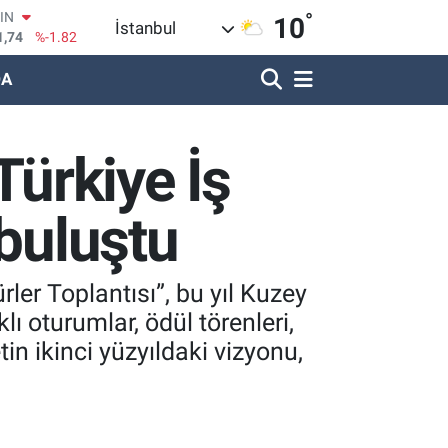
°
R
10
İstanbul
620
%0.02
DA
690
%0.19
LİN
380
%0.18
IN
Türkiye İş
09000
%0.19
100
8,00
%0
 buluştu
OIN
1,74
%-1.82
ler Toplantısı”, bu yıl Kuzey
ı oturumlar, ödül törenleri,
in ikinci yüzyıldaki vizyonu,