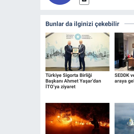
Bunlar da ilginizi çekebilir
Türkiye Sigorta Birliği
SEDDK ve
Başkanı Ahmet Yaşar’dan
araya ge
İTO’ya ziyaret