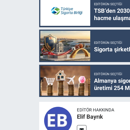
EDITÖRÜN SEÇTIĞI
TSB’den 2030 
hacme ulaşma
EDITÖRÜN SEÇTIĞI
Sigorta şirke
EDITÖRÜN SEÇTIĞI
Almanya sigor
üretimi 254 Mi
EDITÖR HAKKINDA
Elif Bayrık