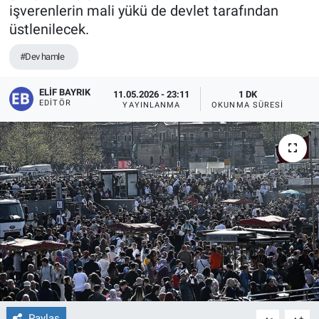
işverenlerin mali yükü de devlet tarafından
üstlenilecek.
#Dev hamle
ELIF BAYRIK
11.05.2026 - 23:11
1 DK
EDITÖR
YAYINLANMA
OKUNMA SÜRESI
Paylaş
-
+