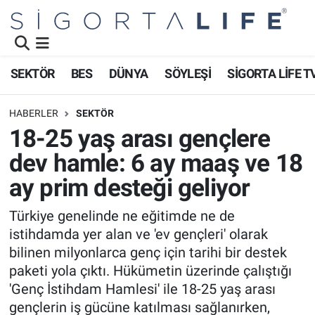
Nöbetçi Eczaneler
SEKTÖR
BES
DÜNYA
SÖYLEŞİ
SİGORTA LİFE T
Hava Durumu
HABERLER
SEKTÖR
Namaz Vakitleri
18-25 yaş arası gençlere
dev hamle: 6 ay maaş ve 18
Trafik Durumu
ay prim desteği geliyor
Süper Lig Puan Durumu ve Fikstür
Türkiye genelinde ne eğitimde ne de
istihdamda yer alan ve 'ev gençleri' olarak
Tüm Manşetler
bilinen milyonlarca genç için tarihi bir destek
Son Dakika Haberleri
paketi yola çıktı. Hükümetin üzerinde çalıştığı
'Genç İstihdam Hamlesi' ile 18-25 yaş arası
Haber Arşivi
gençlerin iş gücüne katılması sağlanırken,