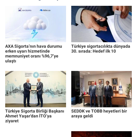
AXA Sigorta’nın hava durumu
Türkiye sigortacılıkta dünyada
erken uyarı hizmetinde
30. sırada: Hedef ilk 10
memnuniyet oranı %96,7’ye
ulaştı
Türkiye Sigorta Birliği Başkanı
SEDDK ve TOBB heyetleri bir
Ahmet Yaşar’dan İTO’ya
araya geldi
ziyaret