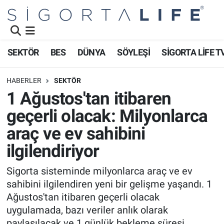
Nöbetçi Eczaneler
SEKTÖR
BES
DÜNYA
SÖYLEŞİ
SİGORTA LİFE T
Hava Durumu
HABERLER
SEKTÖR
Namaz Vakitleri
1 Ağustos'tan itibaren
geçerli olacak: Milyonlarca
Trafik Durumu
araç ve ev sahibini
Süper Lig Puan Durumu ve Fikstür
ilgilendiriyor
Tüm Manşetler
Sigorta sisteminde milyonlarca araç ve ev
sahibini ilgilendiren yeni bir gelişme yaşandı. 1
Son Dakika Haberleri
Ağustos'tan itibaren geçerli olacak
uygulamada, bazı veriler anlık olarak
Haber Arşivi
paylaşılacak ve 1 günlük bekleme süresi