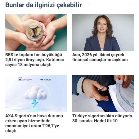
Bunlar da ilginizi çekebilir
BES’te toplam fon büyüklüğü
Aon, 2026 yılı ikinci çeyrek
2,5 trilyon lirayı aştı: Katılımcı
finansal sonuçlarını açıkladı
sayısı 18 milyona ulaştı
AXA Sigorta’nın hava durumu
Türkiye sigortacılıkta dünyada
erken uyarı hizmetinde
30. sırada: Hedef ilk 10
memnuniyet oranı %96,7’ye
ulaştı