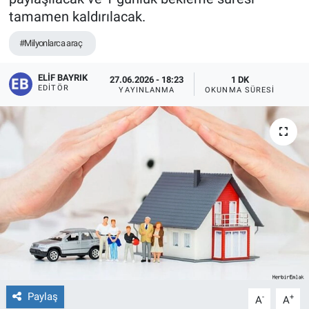
tamamen kaldırılacak.
#Milyonlarca araç
ELIF BAYRIK
27.06.2026 - 18:23
1 DK
EDITÖR
YAYINLANMA
OKUNMA SÜRESI
Paylaş
-
+
A
A